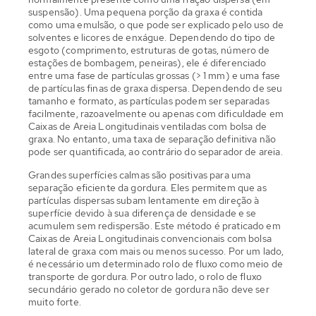
suspensão). Uma pequena porção da graxa é contida
como uma emulsão, o que pode ser explicado pelo uso de
solventes e licores de enxágue. Dependendo do tipo de
esgoto (comprimento, estruturas de gotas, número de
estações de bombagem, peneiras), ele é diferenciado
entre uma fase de partículas grossas (> 1 mm) e uma fase
de partículas finas de graxa dispersa. Dependendo de seu
tamanho e formato, as partículas podem ser separadas
facilmente, razoavelmente ou apenas com dificuldade em
Caixas de Areia Longitudinais ventiladas com bolsa de
graxa. No entanto, uma taxa de separação definitiva não
pode ser quantificada, ao contrário do separador de areia.
Grandes superfícies calmas são positivas para uma
separação eficiente da gordura. Eles permitem que as
partículas dispersas subam lentamente em direção à
superfície devido à sua diferença de densidade e se
acumulem sem redispersão. Este método é praticado em
Caixas de Areia Longitudinais convencionais com bolsa
lateral de graxa com mais ou menos sucesso. Por um lado,
é necessário um determinado rolo de fluxo como meio de
transporte de gordura. Por outro lado, o rolo de fluxo
secundário gerado no coletor de gordura não deve ser
muito forte.