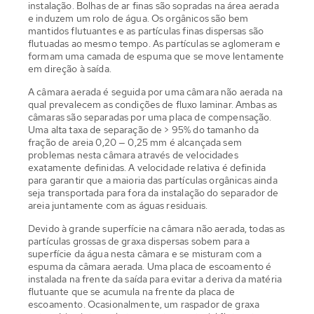
instalação. Bolhas de ar finas são sopradas na área aerada
e induzem um rolo de água. Os orgânicos são bem
mantidos flutuantes e as partículas finas dispersas são
flutuadas ao mesmo tempo. As partículas se aglomeram e
formam uma camada de espuma que se move lentamente
em direção à saída.
A câmara aerada é seguida por uma câmara não aerada na
qual prevalecem as condições de fluxo laminar. Ambas as
câmaras são separadas por uma placa de compensação.
Uma alta taxa de separação de > 95% do tamanho da
fração de areia 0,20 — 0,25 mm é alcançada sem
problemas nesta câmara através de velocidades
exatamente definidas. A velocidade relativa é definida
para garantir que a maioria das partículas orgânicas ainda
seja transportada para fora da instalação do separador de
areia juntamente com as águas residuais.
Devido à grande superfície na câmara não aerada, todas as
partículas grossas de graxa dispersas sobem para a
superfície da água nesta câmara e se misturam com a
espuma da câmara aerada. Uma placa de escoamento é
instalada na frente da saída para evitar a deriva da matéria
flutuante que se acumula na frente da placa de
escoamento. Ocasionalmente, um raspador de graxa