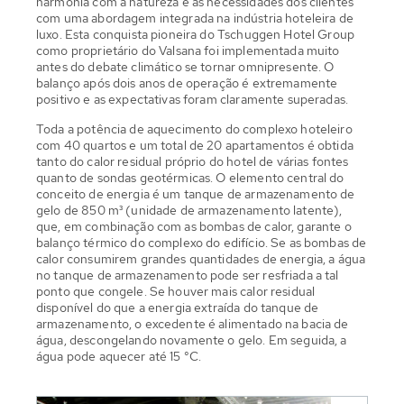
harmonia com a natureza e as necessidades dos clientes
com uma abordagem integrada na indústria hoteleira de
luxo. Esta conquista pioneira do Tschuggen Hotel Group
como proprietário do Valsana foi implementada muito
antes do debate climático se tornar omnipresente. O
balanço após dois anos de operação é extremamente
positivo e as expectativas foram claramente superadas.
Toda a potência de aquecimento do complexo hoteleiro
com 40 quartos e um total de 20 apartamentos é obtida
tanto do calor residual próprio do hotel de várias fontes
quanto de sondas geotérmicas. O elemento central do
conceito de energia é um tanque de armazenamento de
gelo de 850 m³ (unidade de armazenamento latente),
que, em combinação com as bombas de calor, garante o
balanço térmico do complexo do edifício. Se as bombas de
calor consumirem grandes quantidades de energia, a água
no tanque de armazenamento pode ser resfriada a tal
ponto que congele. Se houver mais calor residual
disponível do que a energia extraída do tanque de
armazenamento, o excedente é alimentado na bacia de
água, descongelando novamente o gelo. Em seguida, a
água pode aquecer até 15 °C.