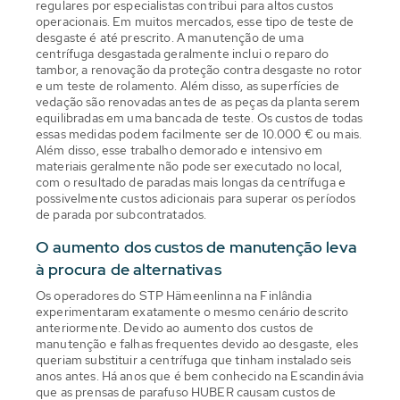
regulares por especialistas contribui para altos custos
operacionais. Em muitos mercados, esse tipo de teste de
desgaste é até prescrito. A manutenção de uma
centrífuga desgastada geralmente inclui o reparo do
tambor, a renovação da proteção contra desgaste no rotor
e um teste de rolamento. Além disso, as superfícies de
vedação são renovadas antes de as peças da planta serem
equilibradas em uma bancada de teste. Os custos de todas
essas medidas podem facilmente ser de 10.000 € ou mais.
Além disso, esse trabalho demorado e intensivo em
materiais geralmente não pode ser executado no local,
com o resultado de paradas mais longas da centrífuga e
possivelmente custos adicionais para superar os períodos
de parada por subcontratados.
O aumento dos custos de manutenção leva
à procura de alternativas
Os operadores do STP Hämeenlinna na Finlândia
experimentaram exatamente o mesmo cenário descrito
anteriormente. Devido ao aumento dos custos de
manutenção e falhas frequentes devido ao desgaste, eles
queriam substituir a centrífuga que tinham instalado seis
anos antes. Há anos que é bem conhecido na Escandinávia
que as prensas de parafuso HUBER causam custos de