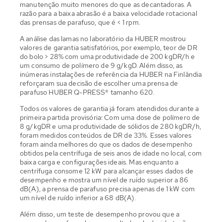
manutenção muito menores do que as decantadoras. A
razão para a baixa abrasão é a baixa velocidade rotacional
das prensas de parafuso, que é < 1 rpm.
A análise das lamas no laboratório da HUBER mostrou
valores de garantia satisfatórios, por exemplo, teor de DR
do bolo > 28% com uma produtividade de 200 kgDR/h e
um consumo de polímero de 9 g/kgD. Além disso, as
inúmeras instalações de referência da HUBER na Finlândia
reforçaram sua decisão de escolher uma prensa de
parafuso HUBER Q-PRESS® tamanho 620.
Todos os valores de garantia já foram atendidos durante a
primeira partida provisória: Com uma dose de polímero de
8 g/kgDR e uma produtividade de sólidos de 280 kgDR/h,
foram medidos conteúdos de DR de 33%. Esses valores
foram ainda melhores do que os dados de desempenho
obtidos pela centrífuga de seis anos de idade no local, com
baixa carga e configurações ideais. Mas enquanto a
centrífuga consome 12 kW para alcançar esses dados de
desempenho e mostra um nível de ruído superior a 86
dB(A), a prensa de parafuso precisa apenas de 1 kW com
um nível de ruído inferior a 68 dB(A).
Além disso, um teste de desempenho provou que a