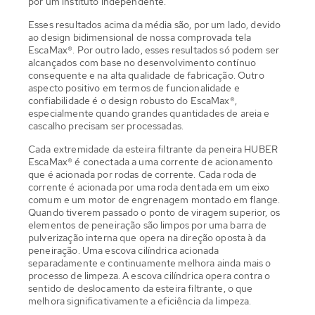
por um instituto independente.
Esses resultados acima da média são, por um lado, devido
ao design bidimensional de nossa comprovada tela
EscaMax®. Por outro lado, esses resultados só podem ser
alcançados com base no desenvolvimento contínuo
consequente e na alta qualidade de fabricação. Outro
aspecto positivo em termos de funcionalidade e
confiabilidade é o design robusto do EscaMax®,
especialmente quando grandes quantidades de areia e
cascalho precisam ser processadas.
Cada extremidade da esteira filtrante da peneira HUBER
EscaMax® é conectada a uma corrente de acionamento
que é acionada por rodas de corrente. Cada roda de
corrente é acionada por uma roda dentada em um eixo
comum e um motor de engrenagem montado em flange.
Quando tiverem passado o ponto de viragem superior, os
elementos de peneiração são limpos por uma barra de
pulverização interna que opera na direção oposta à da
peneiração. Uma escova cilíndrica acionada
separadamente e continuamente melhora ainda mais o
processo de limpeza. A escova cilíndrica opera contra o
sentido de deslocamento da esteira filtrante, o que
melhora significativamente a eficiência da limpeza.