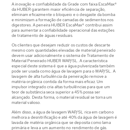
A inovação e confiabilidade da Grade com faixa EscaMax®
da HUBER garantem maior eficiência de separação,
eliminam eficazmente o bloqueio e o desgaste da bomba
e minimizam a formação de camadas de sedimentos nos
digestores. A peneira HUBER EscaMax® contribui assim
para aumentar a confiabilidade operacional das estações
de tratamento de águas residuais.
Os clientes que desejam reduzir os custos de descarte
mesmo com quantidades elevadas de material peneirado
devem usar adicionalmente o sistema de Tratamento de
Material Peneirado HUBER WAP/SL. A característica
especial deste sistema é que a água pulverizada também
pode ser usada como água de lavagem para o WAP/SL. A
lavagem de alta turbulência da peneiração remove a
matéria orgânica contida da forma mais eficaz. Um
impulsor integrado cria altas turbulências para que um
teor de substância seca superior a 45% possa ser
alcançado. Desta forma, o material residual se torna um
material valioso.
Além disso, a água de lavagem WAP/SL rica em carbono
melhora a desnitrificação e até 40% da água de lavagem é
lavada de matéria orgânica que se deposita como lama
primária e leva a um aumento no rendimento de gás.