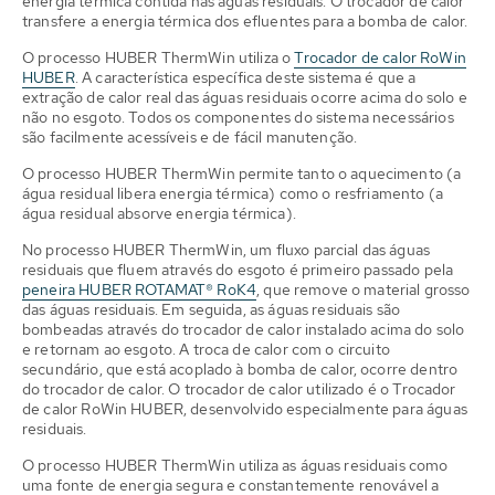
energia térmica contida nas águas residuais. O trocador de calor
transfere a energia térmica dos efluentes para a bomba de calor.
O processo HUBER ThermWin utiliza o
Trocador de calor RoWin
HUBER
. A característica específica deste sistema é que a
extração de calor real das águas residuais ocorre acima do solo e
não no esgoto. Todos os componentes do sistema necessários
são facilmente acessíveis e de fácil manutenção.
O processo HUBER ThermWin permite tanto o aquecimento (a
água residual libera energia térmica) como o resfriamento (a
água residual absorve energia térmica).
No processo HUBER ThermWin, um fluxo parcial das águas
residuais que fluem através do esgoto é primeiro passado pela
peneira HUBER ROTAMAT® RoK4
, que remove o material grosso
das águas residuais. Em seguida, as águas residuais são
bombeadas através do trocador de calor instalado acima do solo
e retornam ao esgoto. A troca de calor com o circuito
secundário, que está acoplado à bomba de calor, ocorre dentro
do trocador de calor. O trocador de calor utilizado é o Trocador
de calor RoWin HUBER, desenvolvido especialmente para águas
residuais.
O processo HUBER ThermWin utiliza as águas residuais como
uma fonte de energia segura e constantemente renovável a