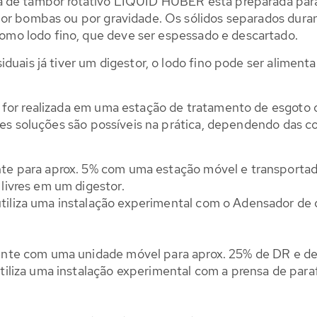
 de tambor rotativo LIQUID HUBER está preparada para 
por bombas ou por gravidade. Os sólidos separados dura
o lodo fino, que deve ser espessado e descartado.
duais já tiver um digestor, o lodo fino pode ser alimen
l for realizada em uma estação de tratamento de esgot
tes soluções são possíveis na prática, dependendo das co
e para aprox. 5% com uma estação móvel e transportad
livres em um digestor.
iliza uma instalação experimental com o Adensador d
nte com uma unidade móvel para aprox. 25% de DR e de
utiliza uma instalação experimental com a prensa de 