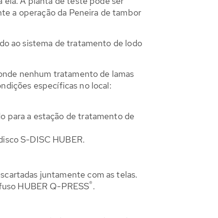
ela. A planta de teste pode ser
nte a operação da Peneira de tambor
tado ao sistema de tratamento de lodo
o onde nenhum tratamento de lamas
ndições específicas no local:
o para a estação de tratamento de
e disco S-DISC HUBER.
scartadas juntamente com as telas.
®
parafuso HUBER Q-PRESS
.