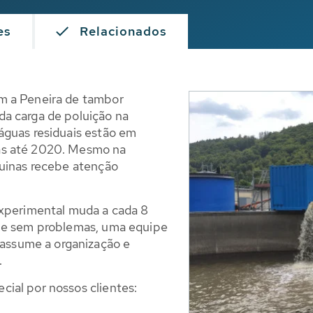
es
Relacionados
m a Peneira de tambor
a carga de poluição na
águas residuais estão em
as até 2020. Mesmo na
quinas recebe atenção
experimental muda a cada 8
one sem problemas, uma equipe
ssume a organização e
.
ial por nossos clientes: