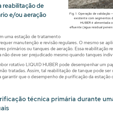
 reabilitação de
rio e/ou aeração
Fig. 1: Operação de validaçã
existente com segmentos d
HUBER é alimentada co
efluente (água residual peneir
em uma estação de tratamento
 requer manutenção e revisão regulares. O mesmo se apli
ores primários ou tanques de aeração. Essa reabilitaçã
 não deve ser prejudicado mesmo quando tanques indivi
tambor rotativo LIQUID HUBER pode desempenhar um pap
não tratadas. Assim, tal reabilitação de tanque pode ser
a garantir que o desempenho de purificação da estação d
rificação técnica primária durante u
ais