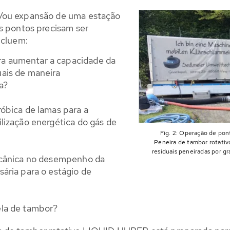
/ou expansão de uma estação
s pontos precisam ser
ncluem:
a aumentar a capacidade da
uais de maneira
a?
róbica de lamas para a
ilização energética do gás de
Fig. 2: Operação de po
Peneira de tambor rotati
residuais peneiradas por 
mecânica no desempenho da
sária para o estágio de
ela de tambor?