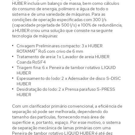
HUBER incluía um balanço de massa, bem como cálculos
do consumo de energia, polímero e água de todo o
sistema e de uma variedade de máquinas. Para as
condições de operação especificadas com 300 l/s
(capacidade projetada de 500 l/s) e 100% de redundância,
a HUBER criou uma solução que consiste na seguinte
tecnologia de máquinas:
Crivagem Preliminares compacto: 3 x HUBER
®
ROTAMAT
Ro5 com crivo de 6 mm
Tratamento de areia: 1 x Lavador de areia HUBER
Coanda RoSF4
Triagem fina: 6 x Peneira de tambor rotativo LIQUID
HUBER
Espessamento do lodo: 2 x Adensador de disco S-DISC
HUBER
Desidratação do lodo: 2 x Prensa parafuso S-PRESS
HUBER
Com um clarificador primário convencional, a eficiência de
separação só pode ser melhorada, dependendo do
tamanho das partículas, fornecendo mais área de
superfície e, portanto, espaço. Por esse motivo, o sistema
de separação mecânica de lamas primárias com uma
Peneira de tambor rotativo LIQUID HUBER é até dez