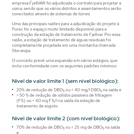
empresa FjellVAR foi adjudicada o contrato para projetar a
usina, sendo que os vários distritos e assentamentos serão
conectados através de sistemas de túneis.
Uma das principais razões para a adjudicação do projeto à
Purac foi o espaço muito limitado disponível para a
construção da estação de tratamento de Fjellvar. Por essa
razão, a estação de tratamento de águas residuais foi
completamente projetada em uma montanha chamada
Storanipa.
O conceito prevê uma expansão em vários estágios, que
inclui conformidade com os seguintes padrões mínimos:
Nível de valor limite 1 (sem nível biológico):
20% de redução de DBO
ou < 40 mg/l DBO
na saída e
5
5
> 50 % de redução de sólidos passíveis de filtragem
(FS) ou < 60 mg FS/l na saída da estação de
tratamento de esgoto
Nível de valor limite 2 (com nível biológico):
70% de redução de DBO
ou < 25 mg de DBO
na saída
5
5
e