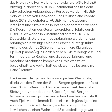
das Projekt Fjellvar, welcher der bislang größte HUBER
Auftrag in Norwegen ist. In Zusammenarbeit mit dem
schwedischen Anlagenbauer Purac sowie dem HUBER
Service Team von Norwegen und Deutschland konnte
Ende 2019 die gelieferte HUBER Komplettlösung
installiert und erfolgreich in Betrieb genommen werden.
Die Koordination des Gesamtprojektes erfolgte durch
HUBER Schweden in Zusammenarbeit mit HUBER
Deutschland. Die erste Inbetriebnahme wurde nahezu
reibungslos in weniger als einer Woche durchgeführt.
Anfang des Jahres 2020 konnte dann die Kläranlage
Fjellvar planmäßig in Betrieb gehen. Die reibungslose und
termingerechte Realisierung dieses verfahrens- und
maschinentechnisch komplexen Projektes zeigt
beispielhaft, wie vorteilhaft es ist, wenn „alles aus einer
Hand“ kommt.
Die Gemeinde Fjell an der norwegischen Westküste,
direkt vor den Toren der Stadt Bergen gelegen, umfasst
über 300 größere und kleinere Inseln. Seit den späten
Siebzigern verbindet eine Brücke Fjell mit Bergen,
Norwegens zweitgrößter und schnell wachsender Stadt.
Auch Fjell, wo die Immobilienpreise noch günstiger sind
als in der Großstadt Bergen, wächst stetig und ist
inzwischen zu einer Wohn- und Schlafsiedlung geworden,