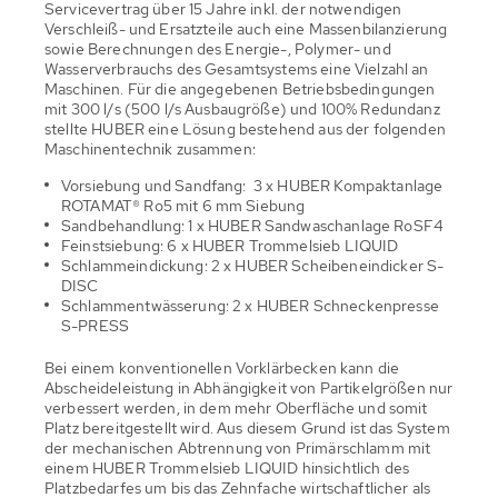
Servicevertrag über 15 Jahre inkl. der notwendigen
Verschleiß- und Ersatzteile auch eine Massenbilanzierung
sowie Berechnungen des Energie-, Polymer- und
Wasserverbrauchs des Gesamtsystems eine Vielzahl an
Maschinen. Für die angegebenen Betriebsbedingungen
mit 300 l/s (500 l/s Ausbaugröße) und 100% Redundanz
stellte HUBER eine Lösung bestehend aus der folgenden
Maschinentechnik zusammen:
Vorsiebung und Sandfang: 3 x HUBER Kompaktanlage
ROTAMAT® Ro5 mit 6 mm Siebung
Sandbehandlung: 1 x HUBER Sandwaschanlage RoSF4
Feinstsiebung: 6 x HUBER Trommelsieb LIQUID
Schlammeindickung: 2 x HUBER Scheibeneindicker S-
DISC
Schlammentwässerung: 2 x HUBER Schneckenpresse
S-PRESS
Bei einem konventionellen Vorklärbecken kann die
Abscheideleistung in Abhängigkeit von Partikelgrößen nur
verbessert werden, in dem mehr Oberfläche und somit
Platz bereitgestellt wird. Aus diesem Grund ist das System
der mechanischen Abtrennung von Primärschlamm mit
einem HUBER Trommelsieb LIQUID hinsichtlich des
Platzbedarfes um bis das Zehnfache wirtschaftlicher als