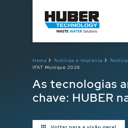
Home
Notícias e Imprensa
Notíci
IFAT Munique 2026
As tecnologias a
chave: HUBER na
Voltar para a visão geral