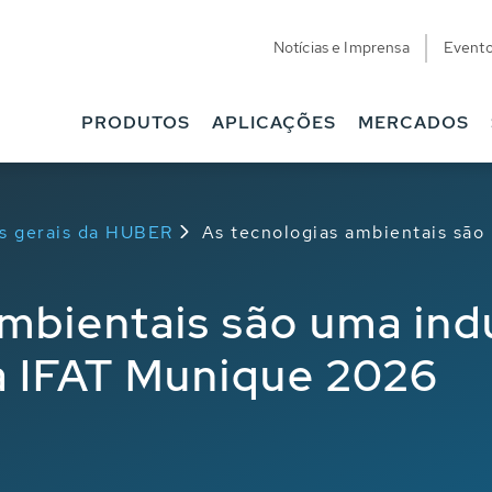
Notícias e Imprensa
Event
PRODUTOS
APLICAÇÕES
MERCADOS
as gerais da HUBER
As tecnologias ambientais são
mbientais são uma indú
 IFAT Munique 2026