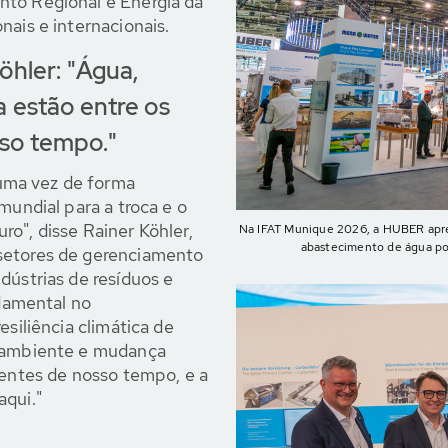
nto Regional e Energia da
nais e internacionais.
öhler: "Água,
a estão entre os
sso tempo."
uma vez de forma
mundial para a troca e o
o", disse Rainer Köhler,
Na IFAT Munique 2026, a HUBER apres
abastecimento de água pot
setores de gerenciamento
dústrias de resíduos e
damental no
esiliência climática de
o ambiente e mudança
gentes de nosso tempo, e a
aqui."