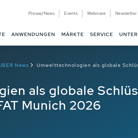
Presse/News
Events
Webinare
Newsletter
TE
ANWENDUNGEN
MÄRKTE
SERVICE
UNTE
HUBER News
Umwelttechnologien als globale Schlü
en als globale Schlüs
FAT Munich 2026