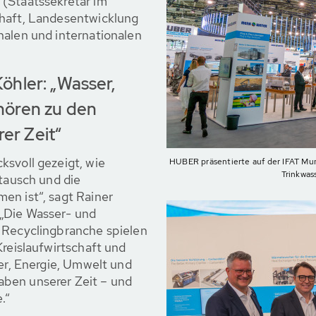
 (Staatssekretär im
chaft, Landesentwicklung
nalen und internationalen
öhler: „Wasser,
hören zu den
er Zeit“
ksvoll gezeigt, wie
HUBER präsentierte auf der IFAT Mu
Trinkwa
stausch und die
en ist“, sagt Rainer
„Die Wasser- und
 Recyclingbranche spielen
Kreislaufwirtschaft und
ser, Energie, Umwelt und
ben unserer Zeit – und
.“