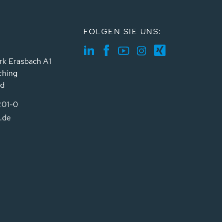
FOLGEN SIE UNS:
rk Erasbach A1
ching
nd
201-0
.de