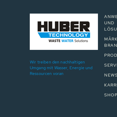
ANW
UND
LÖS
MÄRK
BRA
PROD
Wir treiben den nachhaltigen
SERV
Umgang mit Wasser, Energie und
Ressourcen voran
NEW
KARR
SHO