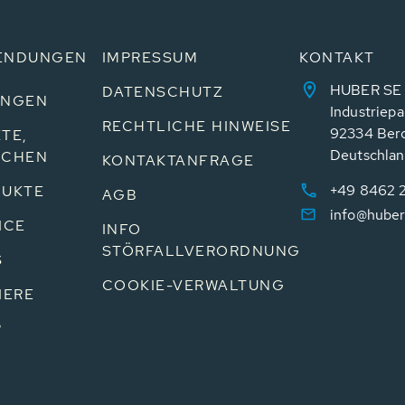
ENDUNGEN
IMPRESSUM
KONTAKT
HUBER SE
DATENSCHUTZ
UNGEN
Industriepa
RECHTLICHE HINWEISE
92334 Ber
TE,
Deutschla
NCHEN
KONTAKTANFRAGE
+49 8462 
UKTE
AGB
info@huber
ICE
INFO
STÖRFALLVERORDNUNG
S
COOKIE-VERWALTUNG
IERE
P