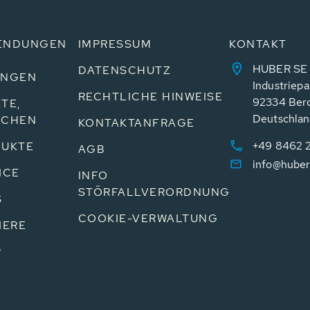
ENDUNGEN
IMPRESSUM
KONTAKT
HUBER SE
DATENSCHUTZ
UNGEN
Industriepa
RECHTLICHE HINWEISE
92334 Ber
TE,
Deutschla
NCHEN
KONTAKTANFRAGE
+49 8462 
UKTE
AGB
info@huber
ICE
INFO
STÖRFALLVERORDNUNG
S
COOKIE-VERWALTUNG
IERE
P