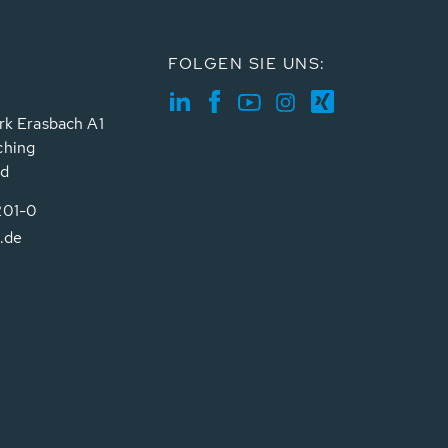
FOLGEN SIE UNS:
rk Erasbach A1
ching
nd
201-0
.de