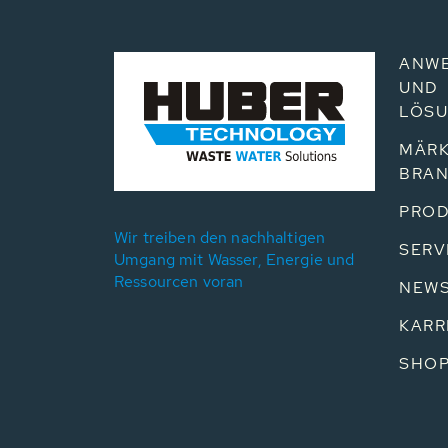
ANW
UND
LÖS
MÄRK
BRA
PROD
Wir treiben den nachhaltigen
SERV
Umgang mit Wasser, Energie und
Ressourcen voran
NEW
KARR
SHO