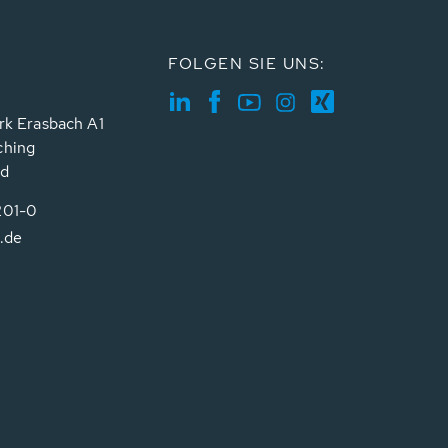
FOLGEN SIE UNS:
rk Erasbach A1
ching
nd
201-0
.de