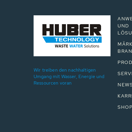
ANW
UND
LÖS
MÄRK
BRA
PROD
Wir treiben den nachhaltigen
SERV
Umgang mit Wasser, Energie und
Ressourcen voran
NEW
KARR
SHO