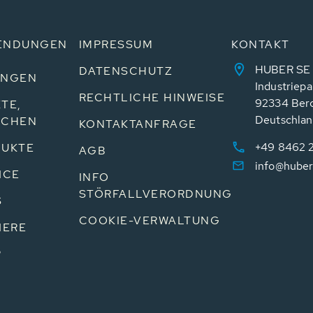
ENDUNGEN
IMPRESSUM
KONTAKT
HUBER SE
DATENSCHUTZ
UNGEN
Industriepa
RECHTLICHE HINWEISE
92334 Ber
TE,
Deutschla
NCHEN
KONTAKTANFRAGE
+49 8462 
UKTE
AGB
info@huber
ICE
INFO
STÖRFALLVERORDNUNG
S
COOKIE-VERWALTUNG
IERE
P