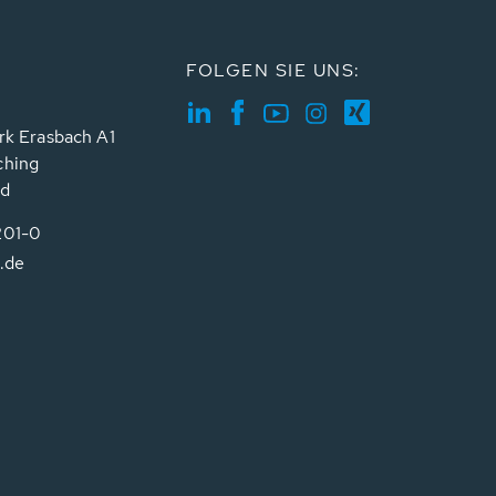
FOLGEN SIE UNS:
rk Erasbach A1
ching
nd
201-0
.de