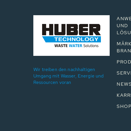
ANW
UND
LÖS
MÄRK
BRA
PROD
Wir treiben den nachhaltigen
SERV
Umgang mit Wasser, Energie und
Ressourcen voran
NEW
KARR
SHO