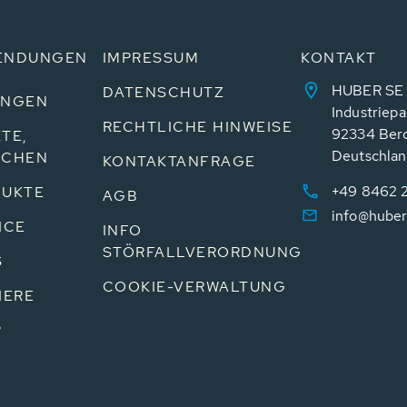
ENDUNGEN
IMPRESSUM
KONTAKT
HUBER SE
DATENSCHUTZ
UNGEN
Industriepa
RECHTLICHE HINWEISE
92334 Ber
TE,
Deutschla
NCHEN
KONTAKTANFRAGE
+49 8462 
UKTE
AGB
info@huber
ICE
INFO
STÖRFALLVERORDNUNG
S
COOKIE-VERWALTUNG
IERE
P