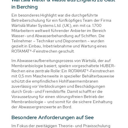
in Berching
Ein besonderes Highlight war die durchgeführte
Betreiberschulung für ein fünfköpfiges Team der Firma
Wärtsilä Water Systems Ltd. (UK), ein mit ca. 1.700
Mitarbeitern weltweit führender Anbieter im Bereich
Wasser- und Abwasserbehandlung auf Schiffen. Die
Teilnehmer – Techniker und Disponenten – wurden
gezielt in Einbau, Inbetriebnahme und Wartung eines
ROTAMAT®-Feinstrechen geschult.
Im Abwasseraufbereitungsprozess von Wärtsilä, der auf
Membranbiologie basiert, spielen vorgeschaltete HUBER-
Rechen eine zentrale Rolle: Ein ROTAMAT®-Feinstrechen
mit 0,5 mm Maschenweite in spezieller Behälterbauweise
schützt die empfindlichen Hohlfasermembranen
zuverlässig vor Verblockungen und Beschädigungen
durch Grob- und Fremdstoffe. Damit schafft er die
Voraussetzung für einen störungsfreien Betrieb der
Membranbiologie – und somit für die sichere Einhaltung
der Abwassergrenzwerte an Bord.
Besondere Anforderungen auf See
Im Fokus der zweitägigen Theorie- und Praxisschulung