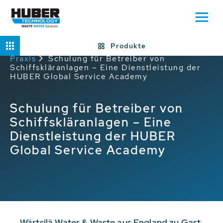
Produkte
Home
Service
HUBER Service in der
Praxis
Schulung für Betreiber von
Schiffskläranlagen – Eine Dienstleistung der
HUBER Global Service Academy
Schulung für Betreiber von
Schiffskläranlagen – Eine
Dienstleistung der HUBER
Global Service Academy
Wärtsilä Water & Waste aus England zu Gast