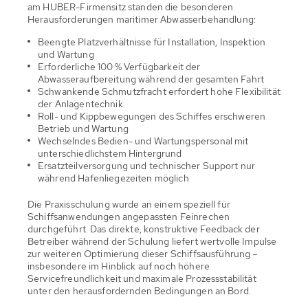
am HUBER-Firmensitz standen die besonderen
Herausforderungen maritimer Abwasserbehandlung:
Beengte Platzverhältnisse für Installation, Inspektion
und Wartung
Erforderliche 100
% Verf
ü
gbarkeit der
Abwasseraufbereitung w
ä
hrend der gesamten Fahrt
Schwankende Schmutzfracht erfordert hohe Flexibilität
der Anlagentechnik
Roll- und Kippbewegungen des Schiffes erschweren
Betrieb und Wartung
Wechselndes Bedien- und Wartungspersonal mit
unterschiedlichstem Hintergrund
Ersatzteilversorgung und technischer Support nur
während Hafenliegezeiten möglich
Die Praxisschulung wurde an einem speziell für
Schiffsanwendungen angepassten Feinrechen
durchgeführt. Das direkte, konstruktive Feedback der
Betreiber während der Schulung liefert wertvolle Impulse
zur weiteren Optimierung dieser Schiffsausführung –
insbesondere im Hinblick auf noch höhere
Servicefreundlichkeit und maximale Prozessstabilität
unter den herausfordernden Bedingungen an Bord.