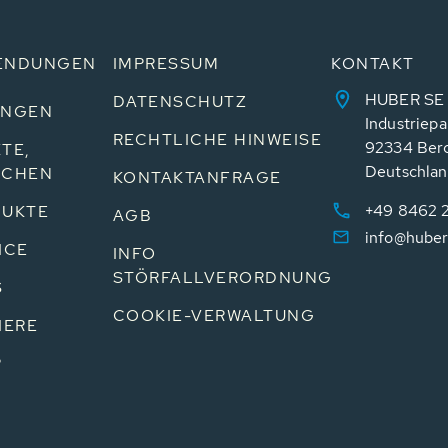
ENDUNGEN
IMPRESSUM
KONTAKT
HUBER SE
DATENSCHUTZ
UNGEN
Industriepa
RECHTLICHE HINWEISE
92334 Ber
TE,
Deutschla
NCHEN
KONTAKTANFRAGE
+49 8462 
UKTE
AGB
info@huber
ICE
INFO
STÖRFALLVERORDNUNG
S
COOKIE-VERWALTUNG
IERE
P