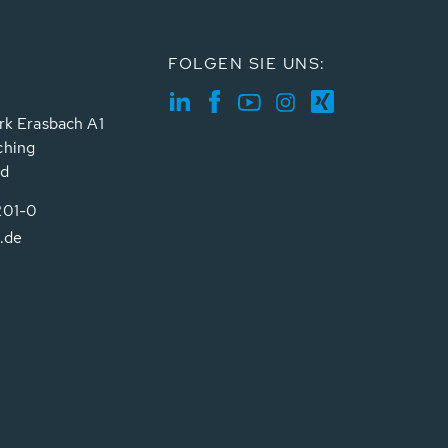
FOLGEN SIE UNS:
rk Erasbach A1
ching
nd
201-0
.de