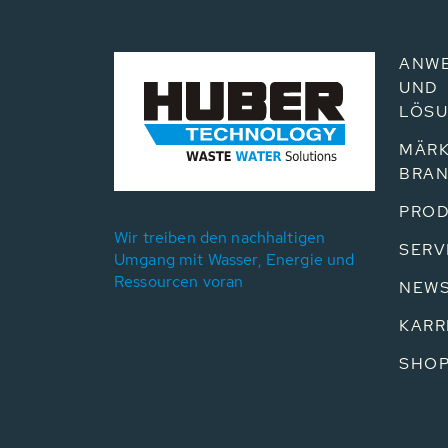
ANW
UND
LÖS
MÄRK
BRA
PROD
Wir treiben den nachhaltigen
SERV
Umgang mit Wasser, Energie und
Ressourcen voran
NEW
KARR
SHO