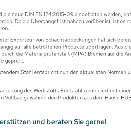
d die neue DIN EN 124:2015-09 eingehalten werden, e
den. Da die Übergangsfrist nahezu vorüber ist, ist es 
ren.
iter Exporteur von Schachtabdeckungen hat sich bereits
ängig auf alle betroffenen Produkte übertragen. Aus d
urch die Materialprüfanstalt (MPA) Bremen auf die An
9 geprüft.
endem Stahl entspricht nun den aktuellsten Normen und
rarbeitung des Werkstoffs Edelstahl kombiniert mit ei
n im Vollbad gewähren den Produkten aus dem Hause H
terstützen und beraten Sie gerne!