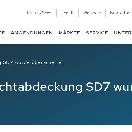
Presse/News
Events
Webinare
Newsletter
ngen
Verwandtes
TE
ANWENDUNGEN
MÄRKTE
SERVICE
UNTE
 SD7 wurde überarbeitet
chtabdeckung SD7 wur