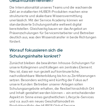
Gesamtunternehmen?
Die Internationalität unseres Teams und die wachsende
Zahl an installierten HUBER-Produkten machen eine
strukturierte und skalierbare Wissensvermittlung
unerlässlich. Mit der Service Academy können wir
standardisierte Schulungsinhalte weltweit digital
bereitstellen. Gleichzeitig bauen wir das Angebot an
Präsenzschulungen für Servicemitarbeiter und Betreiber
deutlich aus, was den Wissenstransfer in beide Richtungen
fördert.
Worauf fokussieren sich die
Schulungsinhalte konkret?
Zunächst bleiben die bewährten Inhouse-Schulungen für
unsere Kolleginnen und Kollegen ein zentrales Element.
Neu ist, dass wir nun gezielt auf kontinuierliche,
nachvollziehbare Weiterbildung bis hin zu Zertifizierungen
setzen. Besonders wichtig wird künftig der Fokus auf
unsere Kunden: Betreiber unserer Anlagen sollen
Schulungsangebote erhalten, die flexibel hinsichtlich Ort
und Inhalt gestaltet werden können – ein entscheidender
Aspekt im Sinne eines ganzheitlichen Lifecycle-Services
und v.a. auch ein neues Geschäftsmodell im
Produktportfolio des HUBER Global Service.