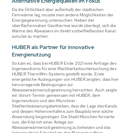
Alternative Energiequellen im Fokus
Da die Örtlichkeit aber außerhalb der städtischen
Fernwärme lag, musste man andere Möglichkeiten der
Energiegewinnung untersuchen. Neben der
oberflächennahen Geothermie wurde überlegt, sich die
Wärme des Abwassers im direkt vorbeifließenden Kanal
zunutze zu machen.
HUBER als Partner für innovative
Energienutzung
So kam es, dass bei HUBER Ende 2021 eine Anfrage des
Ingenieurbüros für eine Machbarkeitsuntersuchung des
HUBER ThermWin-Systems gestellt wurde. Erste
energetische Auslegungen von HUBER zeigten, dass hier
hervorragende Bedingungen zur
Abwasserwärmerückgewinnung herrschten. Auch zeigte
ein Vorort-Termin gemeinsam mit HUBER, dem
Ingenieurbüro und den Münchner
Stadtentwässerungsbetrieben, dass die Lage des Kanals
und dessen Höhenverhältnis zum Bauplatz eine solche
Anwendung begünstigen. Die Stadt München forcierte
nun, die Kita mit einer Anlage zur
Abwasserwärmerückgewinnung zu beheizen und das
Ingenieurbüro Eder bekam den Planungsauftrag.