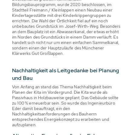
Bildungsbauprogramm, wurde 2020 beschlossen, im
Stadtteil Freimann / Kleinlappen einen Neubau einer
Kindertagesstätte mit drei Kinderkrippengruppen zu
errichten. Die Wahl der Örtlichkeit fiel auf ein noch
unbebautes Grundstück im Josef-Wirth-Weg. Besonders
an dem Bauplatz ist ein Abwasserkanal, der etwas erhöht
im Norden des Grundstücks in einem Damm verläuft. Es
handelt sich nicht nur um einen einfachen Sammelkanal,
sondern einen der Hauptzuläufe des Münchener
Klärwerks Gut Großlappen.
Nachhaltigkeit als Leitgedanke bei Planung
und Bau
Von Anfang an stand das Thema Nachhaltigkeit beim
Planen der Kita im Vordergrund. Die Kita wurde als
Passivhaus in Holzbauweise geplant. Das Gebäude sollte
zu 100 % erneuerbar sein. So wurde das Ingenieurbüro
Eder damit beauftragt, ein den
Nachhaltigkeitsanforderungen des Bauherrn
entsprechendes Energiekonzept zu erarbeiten und
aufzuplanen.