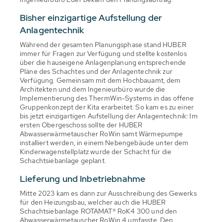
Bisher einzigartige Aufstellung der
Anlagentechnik
Während der gesamten Planungsphase stand HUBER
immer für Fragen zur Verfügung und stellte kostenlos
über die hauseigene Anlagenplanung entsprechende
Pläne des Schachtes und der Anlagentechnik zur
Verfügung. Gemeinsam mit dem Hochbauamt, dem
Architekten und dem Ingenieurbüro wurde die
Implementierung des ThermWin-Systems in das offene
Gruppenkonzept der Kita erarbeitet. So kam es zu einer
bis jetzt einzigartigen Aufstellung der Anlagentechnik: Im
ersten Obergeschoss sollte der HUBER
Abwasserwärmetauscher RoWin samt Wärmepumpe
installiert werden, in einem Nebengebäude unter dem
Kinderwagenstellplatz wurde der Schacht für die
Schachtsiebanlage geplant.
Lieferung und Inbetriebnahme
Mitte 2023 kam es dann zur Ausschreibung des Gewerks
für den Heizungsbau, welcher auch die HUBER
Schachtsiebanlage ROTAMAT® RoK4 300 und den
Abwasserwärmetauscher RoWin 4 umfasste. Den