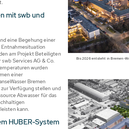
t.
n mit swb und
and eine Begehung einer
e Entnahmesituation
den am Projekt Beteiligten
Bis 2026 entsteht in Bremen-Wo
 swb Services AG & Co.
Temperaturen wurden
hmen einer
 hanseWasser Bremen
ur Verfügung stellen und
essource Abwasser für das
achhaltigen
leisten kann.
dem HUBER-System