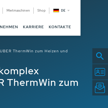
Mietmaschinen
Shop
DE
RNEHMEN
KARRIERE
KONTAKTE
 HUBER ThermWin zum Heizen und
ekomplex
ER ThermWin zum