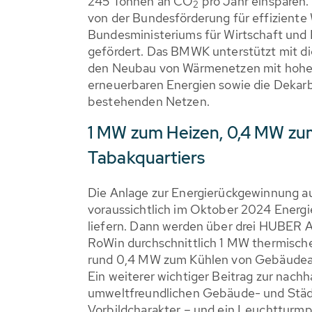
245 Tonnen an CO
pro Jahr einsparen. 
2
von der Bundesförderung für effizient
Bundesministeriums für Wirtschaft un
gefördert. Das BMWK unterstützt mit 
den Neubau von Wärmenetzen mit hohen
erneuerbaren Energien sowie die Dekar
bestehenden Netzen.
1 MW zum Heizen, 0,4 MW zu
Tabakquartiers
Die Anlage zur Energierückgewinnung a
voraussichtlich im Oktober 2024 Energie
liefern. Dann werden über drei HUBER
RoWin durchschnittlich 1 MW thermisch
rund 0,4 MW zum Kühlen von Gebäudea
Ein weiterer wichtiger Beitrag zur nachh
umweltfreundlichen Gebäude- und Städ
Vorbildcharakter – und ein Leuchtturm