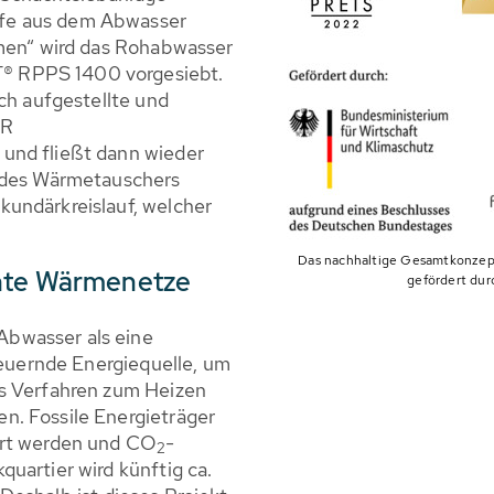
fe aus dem Abwasser
emen“ wird das Rohabwasser
® RPPS 1400 vorgesiebt.
ch aufgestellte und
ER
und fließt dann wieder
b des Wärmetauschers
undärkreislauf, welcher
Das nachhaltige Gesamtkonzept
ente Wärmenetze
gefördert dur
bwasser als eine
neuernde Energiequelle, um
es Verfahren zum Heizen
n. Fossile Energieträger
art werden und CO
-
2
uartier wird künftig ca.