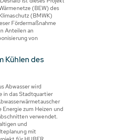
Deshalb ist dieses Projekt
e Wärmenetze (BEW) des
d Klimaschutz (BMWK)
dieser Fördermaßnahme
 Anteilen an
bonisierung von
m Kühlen des
us Abwasser wird
 in das Stadtquartier
 Abwasserwärmetauscher
e Energie zum Heizen und
bschnitten verwendet.
altigen und
teplanung mit
projekt für HUBER.