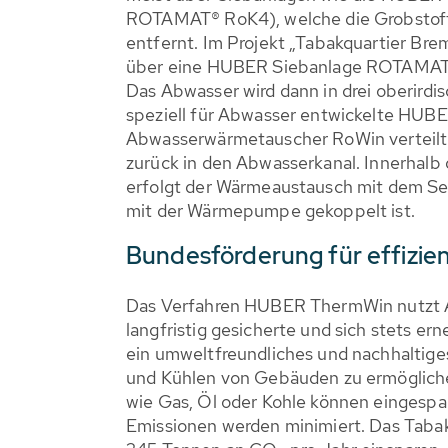
ROTAMAT® RoK4), welche die Grobstof
entfernt. Im Projekt „Tabakquartier Br
über eine HUBER Siebanlage ROTAMAT
Das Abwasser wird dann in drei oberirdis
speziell für Abwasser entwickelte HUB
Abwasserwärmetauscher RoWin verteilt 
zurück in den Abwasserkanal. Innerhal
erfolgt der Wärmeaustausch mit dem Sek
mit der Wärmepumpe gekoppelt ist.
Bundesförderung für effizi
Das Verfahren HUBER ThermWin nutzt A
langfristig gesicherte und sich stets er
ein umweltfreundliches und nachhaltig
und Kühlen von Gebäuden zu ermögliche
wie Gas, Öl oder Kohle können eingesp
Emissionen werden minimiert. Das Tabakq