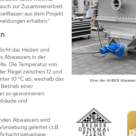
s auch zur Zusammenarbeit
nseWasser aus dem Projekt
kmeldungen erhalten.“
in
icht das Heizen und
s Abwassers in der
elle. Die Temperatur von
 der Regel zwischen 12 und
nter 10 °C ab, weshalb das
Einer der HUBER Abwasser
 Betrieb einer
der so gewonnenen
Gebäude und
enden Abwassers wird
orsiebung geleitet (z.B.
 Schachtsiebanlage