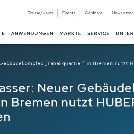
Presse/News
Events
Webinare
Newsletter
TE
ANWENDUNGEN
MÄRKTE
SERVICE
UNTE
 Gebäudekomplex „Tabakquartier“ in Bremen nutzt
wasser: Neuer Gebäud
 in Bremen nutzt HUB
en