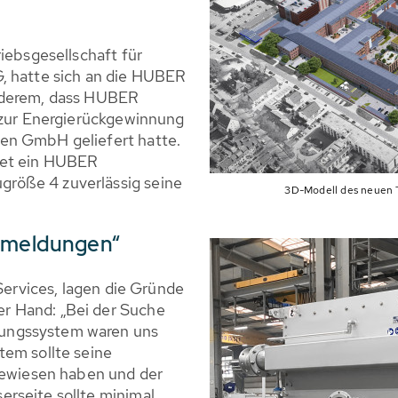
iebsgesellschaft für
, hatte sich an die HUBER
nderem, dass HUBER
e zur Energierückgewinnung
en GmbH geliefert hatte.
tet ein HUBER
röße 4 zuverlässig seine
3D-Modell des neuen 
ckmeldungen“
 Services, lagen die Gründe
r Hand: „Bei der Suche
ungssystem waren uns
tem sollte seine
 bewiesen haben und der
rseite sollte minimal