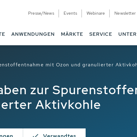
Presse/News
Events
Webinare
Newsletter
TE
ANWENDUNGEN
MÄRKTE
SERVICE
UNTE
nstoffentnahme mit Ozon und granulierter Aktivko
aben zur Spurenstoffe
erter Aktivkohle
ngen
Verwandtes