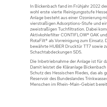
In Bickenbach fand im Frühjahr 2022 der 
wohl erste vierte Reinigungsstufe Hesse
Anlage besteht aus einer Ozonierung mi
vierstraßigen Adsorptions-Stufe und ei
zweistraßigen Tuchfiltration. Dabei k
Aktivkohlefilter CONTIFLOW® GAK und
RotaFilt® als Vorreinigung zum Einsatz. 
bewährte HUBER Drucktür TT7 sowie 
Schachtabdeckungen SD5.
Die Inbetriebnahme der Anlage ist für d
Damit leistet die Kläranlage Bickenbach
Schutz des Hessischen Riedes, das als 
Reservoir des Bundeslandes Trinkwasser 
Menschen im Rhein-Main-Gebiet bereits