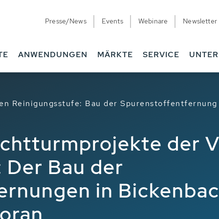
Presse/News
Events
Webinare
Newsletter
TE
ANWENDUNGEN
MÄRKTE
SERVICE
UNTE
en Reinigungsstufe: Bau der Spurenstoffentfernung
htturmprojekte der V
: Der Bau der
ernungen in Bickenba
voran