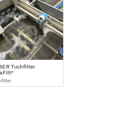
ER Tuchfilter
aFilt®
filter