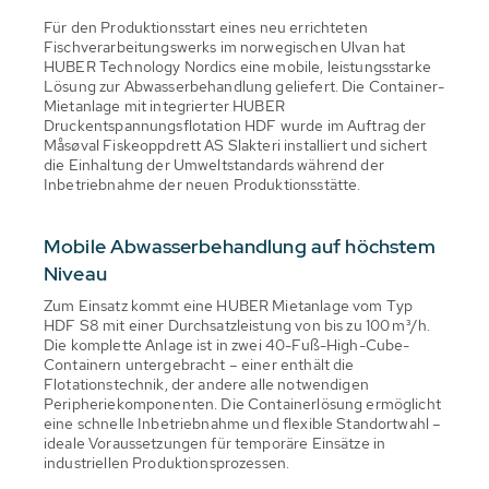
Für den Produktionsstart eines neu errichteten
Fischverarbeitungswerks im norwegischen Ulvan hat
HUBER Technology Nordics eine mobile, leistungsstarke
Lösung zur Abwasserbehandlung geliefert. Die Container-
Mietanlage mit integrierter HUBER
Druckentspannungsflotation HDF wurde im Auftrag der
Måsøval Fiskeoppdrett AS Slakteri installiert und sichert
die Einhaltung der Umweltstandards während der
Inbetriebnahme der neuen Produktionsstätte.
Mobile Abwasserbehandlung auf höchstem
Niveau
Zum Einsatz kommt eine HUBER Mietanlage vom Typ
HDF S8 mit einer Durchsatzleistung von bis zu 100 m³/h.
Die komplette Anlage ist in zwei 40-Fuß-High-Cube-
Containern untergebracht – einer enthält die
Flotationstechnik, der andere alle notwendigen
Peripheriekomponenten. Die Containerlösung ermöglicht
eine schnelle Inbetriebnahme und flexible Standortwahl –
ideale Voraussetzungen für temporäre Einsätze in
industriellen Produktionsprozessen.