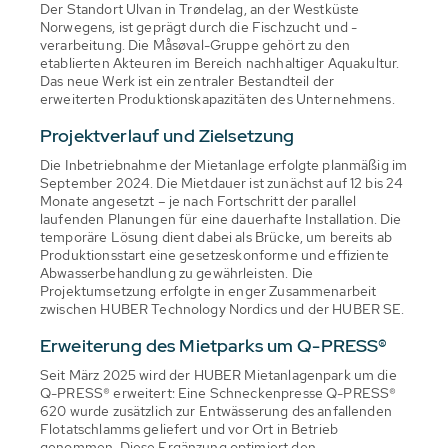
Der Standort Ulvan in Trøndelag, an der Westküste
Norwegens, ist geprägt durch die Fischzucht und -
verarbeitung. Die Måsøval-Gruppe gehört zu den
etablierten Akteuren im Bereich nachhaltiger Aquakultur.
Das neue Werk ist ein zentraler Bestandteil der
erweiterten Produktionskapazitäten des Unternehmens.
Projektverlauf und Zielsetzung
Die Inbetriebnahme der Mietanlage erfolgte planmäßig im
September 2024. Die Mietdauer ist zunächst auf 12 bis 24
Monate angesetzt – je nach Fortschritt der parallel
laufenden Planungen für eine dauerhafte Installation. Die
temporäre Lösung dient dabei als Brücke, um bereits ab
Produktionsstart eine gesetzeskonforme und effiziente
Abwasserbehandlung zu gewährleisten. Die
Projektumsetzung erfolgte in enger Zusammenarbeit
zwischen HUBER Technology Nordics und der HUBER SE.
Erweiterung des Mietparks um Q-PRESS®
Seit März 2025 wird der HUBER Mietanlagenpark um die
Q-PRESS® erweitert: Eine Schneckenpresse Q-PRESS®
620 wurde zusätzlich zur Entwässerung des anfallenden
Flotatschlamms geliefert und vor Ort in Betrieb
genommen. Diese Ergänzung optimiert den