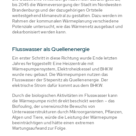
bis 2045 die Wärmeversorgung der Stadt im Nordwesten
Brandenburgs und der dazugehörigen Ortsteile
weitestgehend klimaneutral zu gestalten. Dazu werden im
Rahmen der kommunalen Wärmeplanung verschiedene
Potenziale untersucht, wie das Wärmenetz ausgebaut und
dekarbonisiert werden kann.
Flusswasser als Quellenenergie
Ein erster Schritt in diese Richtung wurde Ende letzten
Jahres fertiggestellt: Eine Heizzentrale mit
Wärmepumpensystem, Elektroheizkessel und BHKW
wurde neu gebaut. Die Wärmepumpen nutzen das
Flusswasser der Stepenitz als Quellenenergie. Der
elektrische Strom dafür kommt aus dem BHKW.
Durch die biologischen Aktivitäten im Flusswasser kann
die Wärmepumpe nicht direkt beschickt werden – das
Biofouling, der unerwünschte Bewuchs von
Unterwasserstrukturen durch Mikroorganismen, Pflanzen,
Algen und Tiere, würde die Leistung der Wärmepumpe
beeinträchtigen und hätte einen extremen
Wartungsaufwand zur Folge.