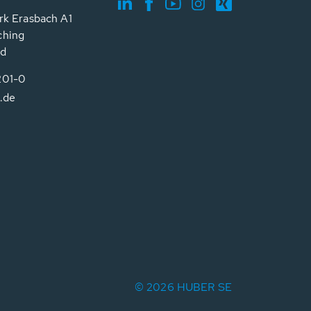
rk Erasbach A1
ching
nd
201-0
.de
© 2026 HUBER SE