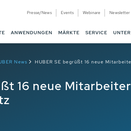
Presse/News
Events
Webinare
Newsletter
TE
ANWENDUNGEN
MÄRKTE
SERVICE
UNTE
HUBER News
HUBER SE begrüßt 16 neue Mitarbeit
t 16 neue Mitarbeite
tz