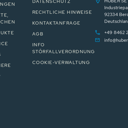
HUBER SE
DATENSCHUTZ
UNGEN
Industriepa
RECHTLICHE HINWEISE
92334 Ber
TE,
Deutschla
NCHEN
KONTAKTANFRAGE
+49 8462 
UKTE
AGB
info@huber
ICE
INFO
STÖRFALLVERORDNUNG
S
COOKIE-VERWALTUNG
IERE
P