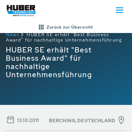
Zurück zur Übersicht
Home
Presse/News
Allgemeine HUBER
News
HUBER SE erhält "Best Business
Award" für nachhaltige Unternehmensführung
HUBER SE erhält "Best
Business Award" für
nachhaltige
Unternehmensführung
13.10.2011
BERCHING,
DEUTSCHLAND