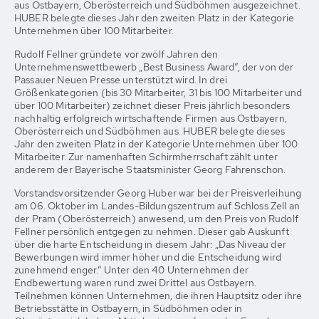
aus Ostbayern, Oberösterreich und Südböhmen ausgezeichnet.
HUBER belegte dieses Jahr den zweiten Platz in der Kategorie
Unternehmen über 100 Mitarbeiter.
Rudolf Fellner gründete vor zwölf Jahren den
Unternehmenswettbewerb „Best Business Award”, der von der
Passauer Neuen Presse unterstützt wird. In drei
Größenkategorien (bis 30 Mitarbeiter, 31 bis 100 Mitarbeiter und
über 100 Mitarbeiter) zeichnet dieser Preis jährlich besonders
nachhaltig erfolgreich wirtschaftende Firmen aus Ostbayern,
Oberösterreich und Südböhmen aus. HUBER belegte dieses
Jahr den zweiten Platz in der Kategorie Unternehmen über 100
Mitarbeiter. Zur namenhaften Schirmherrschaft zählt unter
anderem der Bayerische Staatsminister Georg Fahrenschon.
Vorstandsvorsitzender Georg Huber war bei der Preisverleihung
am 06. Oktober im Landes-Bildungszentrum auf Schloss Zell an
der Pram (Oberösterreich) anwesend, um den Preis von Rudolf
Fellner persönlich entgegen zu nehmen. Dieser gab Auskunft
über die harte Entscheidung in diesem Jahr: „Das Niveau der
Bewerbungen wird immer höher und die Entscheidung wird
zunehmend enger.“ Unter den 40 Unternehmen der
Endbewertung waren rund zwei Drittel aus Ostbayern.
Teilnehmen können Unternehmen, die ihren Hauptsitz oder ihre
Betriebsstätte in Ostbayern, in Südböhmen oder in