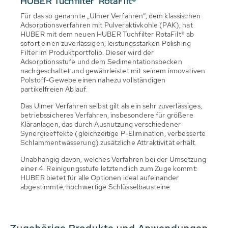
HUBER Tuchfilter RotaFilt®
Für das so genannte „Ulmer Verfahren“, dem klassischen
Adsorptionsverfahren mit Pulveraktivkohle (PAK), hat
HUBER mit dem neuen HUBER Tuchfilter RotaFilt® ab
sofort einen zuverlässigen, leistungsstarken Polishing
Filter im Produktportfolio. Dieser wird der
Adsorptionsstufe und dem Sedimentationsbecken
nachgeschaltet und gewährleistet mit seinem innovativen
Polstoff-Gewebe einen nahezu vollständigen
partikelfreien Ablauf.
Das Ulmer Verfahren selbst gilt als ein sehr zuverlässiges,
betriebssicheres Verfahren, insbesondere für größere
Kläranlagen, das durch Ausnutzung verschiedener
Synergieeffekte (gleichzeitige P-Elimination, verbesserte
Schlammentwässerung) zusätzliche Attraktivität erhält.
Unabhängig davon, welches Verfahren bei der Umsetzung
einer 4. Reinigungsstufe letztendlich zum Zuge kommt:
HUBER bietet für alle Optionen ideal aufeinander
abgestimmte, hochwertige Schlüsselbausteine.