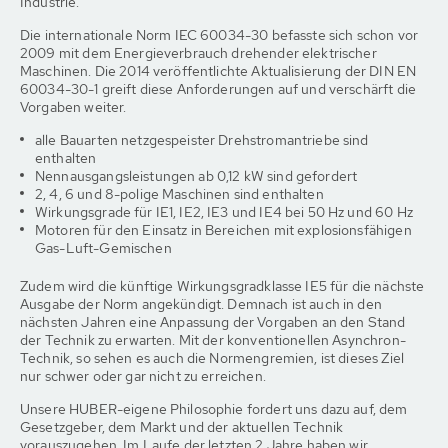
Industrie.
Die internationale Norm IEC 60034-30 befasste sich schon vor
2009 mit dem Energieverbrauch drehender elektrischer
Maschinen. Die 2014 veröffentlichte Aktualisierung der DIN EN
60034-30-1 greift diese Anforderungen auf und verschärft die
Vorgaben weiter.
alle Bauarten netzgespeister Drehstromantriebe sind
enthalten
Nennausgangsleistungen ab 0,12 kW sind gefordert
2, 4, 6 und 8-polige Maschinen sind enthalten
Wirkungsgrade für IE1, IE2, IE3 und IE4 bei 50 Hz und 60 Hz
Motoren für den Einsatz in Bereichen mit explosionsfähigen
Gas-Luft-Gemischen
Zudem wird die künftige Wirkungsgradklasse IE5 für die nächste
Ausgabe der Norm angekündigt. Demnach ist auch in den
nächsten Jahren eine Anpassung der Vorgaben an den Stand
der Technik zu erwarten. Mit der konventionellen Asynchron-
Technik, so sehen es auch die Normengremien, ist dieses Ziel
nur schwer oder gar nicht zu erreichen.
Unsere HUBER-eigene Philosophie fordert uns dazu auf, dem
Gesetzgeber, dem Markt und der aktuellen Technik
vorauszugehen. Im Laufe der letzten 2 Jahre haben wir