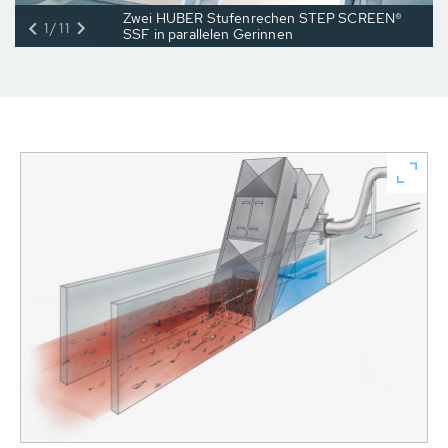
Zwei HUBER Stufenrechen STEP SCREEN®
1/11
SSF in parallelen Gerinnen