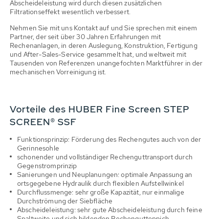
Abscheideleistung wird durch diesen zusätzlichen
Filtrationseffekt wesentlich verbessert.
Nehmen Sie mit uns Kontakt auf und Sie sprechen mit einem
Partner, der seit über 30 Jahren Erfahrungen mit
Rechenanlagen, in deren Auslegung, Konstruktion, Fertigung
und After-Sales-Service gesammelt hat, und weltweit mit
Tausenden von Referenzen unangefochten Marktführer in der
mechanischen Vorreinigung ist.
Vorteile des HUBER Fine Screen STEP
SCREEN® SSF
Funktionsprinzip: Förderung des Rechengutes auch von der
Gerinnesohle
schonender und vollständiger Rechenguttransport durch
Gegenstromprinzip
Sanierungen und Neuplanungen: optimale Anpassung an
ortsgegebene Hydraulik durch flexiblen Aufstellwinkel
Durchflussmenge: sehr große Kapazität, nur einmalige
Durchströmung der Siebfläche
Abscheideleistung: sehr gute Abscheideleistung durch feine
Spaltweite und sich bildenden Rechengutteppich