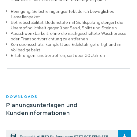
Reinigung: Selbstreinigungseffekt durch bewegliches
Lamellenpaket
Betriebsstabilität: Bodenstufe mit Sohlspülung steigert die
Unempfindlichkeit gegenüber Sand, Splitt und Steinen
Ausschwenkbarkeit: ohne die nachgeschaltete Waschpresse
oder Transportvorrichtung zu entfernen
Korrosionsschutz: komplett aus Edelstahl gefertigt und im
Vollbad gebeizt
Erfahrungen: unübertroffen, seit über 30 Jahren
DOWNLOADS
Planungsunterlagen und
Kundeninformationen
Prospekt: HUBER Stufenrechen STEP SCREEN® SSF