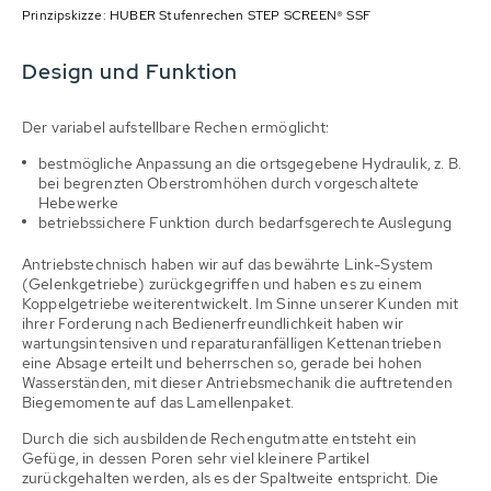
Prinzipskizze: HUBER Stufenrechen STEP SCREEN® SSF
Design und Funktion
Der variabel aufstellbare Rechen ermöglicht:
bestmögliche Anpassung an die ortsgegebene Hydraulik, z. B.
bei begrenzten Oberstromhöhen durch vorgeschaltete
Hebewerke
betriebssichere Funktion durch bedarfsgerechte Auslegung
Antriebstechnisch haben wir auf das bewährte Link-System
(Gelenkgetriebe) zurückgegriffen und haben es zu einem
Koppelgetriebe weiterentwickelt. Im Sinne unserer Kunden mit
ihrer Forderung nach Bedienerfreundlichkeit haben wir
wartungsintensiven und reparaturanfälligen Kettenantrieben
eine Absage erteilt und beherrschen so, gerade bei hohen
Wasserständen, mit dieser Antriebsmechanik die auftretenden
Biegemomente auf das Lamellenpaket.
Durch die sich ausbildende Rechengutmatte entsteht ein
Gefüge, in dessen Poren sehr viel kleinere Partikel
zurückgehalten werden, als es der Spaltweite entspricht. Die