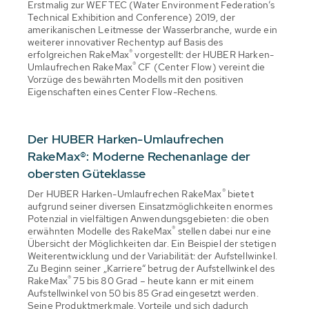
Erstmalig zur WEFTEC (Water Environment Federation’s
Technical Exhibition and Conference) 2019, der
amerikanischen Leitmesse der Wasserbranche, wurde ein
weiterer innovativer Rechentyp auf Basis des
®
erfolgreichen RakeMax
vorgestellt: der HUBER Harken-
®
Umlaufrechen RakeMax
CF (Center Flow) vereint die
Vorzüge des bewährten Modells mit den positiven
Eigenschaften eines Center Flow-Rechens.
Der HUBER Harken-Umlaufrechen
RakeMax®: Moderne Rechenanlage der
obersten Güteklasse
®
Der HUBER Harken-Umlaufrechen RakeMax
bietet
aufgrund seiner diversen Einsatzmöglichkeiten enormes
Potenzial in vielfältigen Anwendungsgebieten: die oben
®
erwähnten Modelle des RakeMax
stellen dabei nur eine
Übersicht der Möglichkeiten dar. Ein Beispiel der stetigen
Weiterentwicklung und der Variabilität: der Aufstellwinkel.
Zu Beginn seiner „Karriere“ betrug der Aufstellwinkel des
®
RakeMax
75 bis 80 Grad – heute kann er mit einem
Aufstellwinkel von 50 bis 85 Grad eingesetzt werden.
Seine Produktmerkmale, Vorteile und sich dadurch