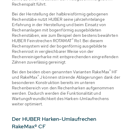
Rechenspalt führt.
Bei der Herstellung der halbkreisförmig gebogenen
Rechenstäbe nutzt HUBER seine jahrzehntelange
Erfahrung in der Herstellung und beim Einsatz von
Rechenanlagen mit bogenförmig ausgebildeten
Rechenstäben, wie zum Beispiel dem bestens bewährten
®
HUBER Feinstrechen ROTAMAT
Ro1. Bei diesem
Rechensystem wird der bogenförmig ausgebildete
Rechenrost in vergleichbarer Weise von der
Rechenreinigerharke mit entsprechenden eingreifenden
Zähnen zuverlässig gereinigt.
®
Bei den beiden oben genannten Varianten RakeMax
HF
®
und RakeMax
J können störende Ablagerungen dank der
besonderen Konstruktion bereits im unteren
Rechenbereich von den Rechenharken aufgenommen
werden. Dadurch werden die Funktionalität und
Wartungsfreundlichkeit des Harken-Umlaufrechens
weiter optimiert.
Der HUBER Harken-Umlaufrechen
RakeMax® CF