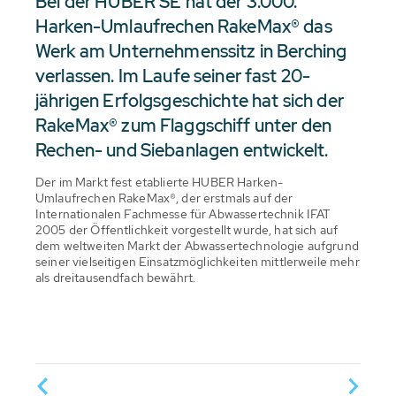
Bei der HUBER SE hat der 3.000.
Harken-Umlaufrechen RakeMax® das
Werk am Unternehmenssitz in Berching
verlassen. Im Laufe seiner fast 20-
jährigen Erfolgsgeschichte hat sich der
RakeMax® zum Flaggschiff unter den
Rechen- und Siebanlagen entwickelt.
Der im Markt fest etablierte HUBER Harken-
Umlaufrechen RakeMax®, der erstmals auf der
Internationalen Fachmesse für Abwassertechnik IFAT
2005 der Öffentlichkeit vorgestellt wurde, hat sich auf
dem weltweiten Markt der Abwassertechnologie aufgrund
seiner vielseitigen Einsatzmöglichkeiten mittlerweile mehr
als dreitausendfach bewährt.
t sich
D
g zur