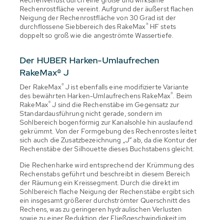
Rechenverlust durch eine große und wirksame
Rechenrostfläche vereint. Aufgrund der äußerst flachen
Neigung der Rechenrostfläche von 30 Grad ist der
®
durchflossene Siebbereich des RakeMax
HF stets
doppelt so groß wie die angeströmte Wassertiefe.
Der HUBER Harken-Umlaufrechen
RakeMax® J
®
Der RakeMax
J ist ebenfalls eine modifizierte Variante
®
des bewährten Harken-Umlaufrechens RakeMax
. Beim
®
RakeMax
J sind die Rechenstäbe im Gegensatz zur
Standardausführung nicht gerade, sondern im
Sohlbereich bogenförmig zur Kanalsohle hin auslaufend
gekrümmt. Von der Formgebung des Rechenrostes leitet
sich auch die Zusatzbezeichnung „J“ ab, da die Kontur der
Rechenstäbe der Silhouette dieses Buchstabens gleicht.
Die Rechenharke wird entsprechend der Krümmung des
Rechenstabs geführt und beschreibt in diesem Bereich
der Räumung ein Kreissegment. Durch die direkt im
Sohlbereich flache Neigung der Rechenstäbe ergibt sich
ein insgesamt größerer durchströmter Querschnitt des
Rechens, was zu geringeren hydraulischen Verlusten
sowie zu einer Reduktion der Fließgeschwindigkeit im