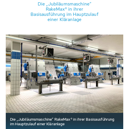
Umlauf
teten
Die „Jubiläumsmaschine“
esamt
RakeMax® in ihrer
Rahm
ter
Basisausführung im Hauptzulauf
auß
, was zu
einer Kläranlage
bew
chen
Rake
Die „Jubiläumsmaschine“ RakeMax® in ihrer Basisausführung
im Hauptzulauf einer Kläranlage