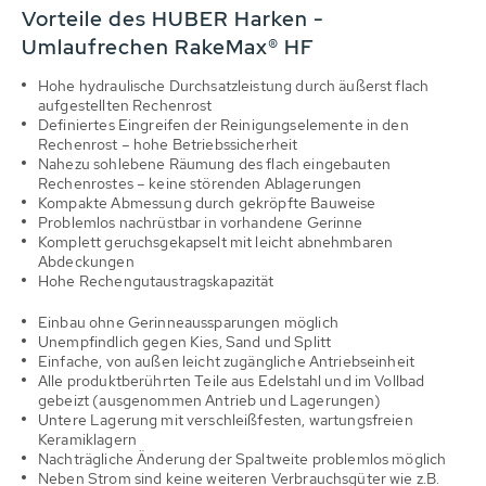
Vorteile des HUBER Harken -
Umlaufrechen RakeMax® HF
Hohe hydraulische Durchsatzleistung durch äußerst flach
aufgestellten Rechenrost
Definiertes Eingreifen der Reinigungselemente in den
Rechenrost – hohe Betriebssicherheit
Nahezu sohlebene Räumung des flach eingebauten
Rechenrostes – keine störenden Ablagerungen
Kompakte Abmessung durch gekröpfte Bauweise
Problemlos nachrüstbar in vorhandene Gerinne
Komplett geruchsgekapselt mit leicht abnehmbaren
Abdeckungen
Hohe Rechengutaustragskapazität
Einbau ohne Gerinneaussparungen möglich
Unempfindlich gegen Kies, Sand und Splitt
Einfache, von außen leicht zugängliche Antriebseinheit
Alle produktberührten Teile aus Edelstahl und im Vollbad
gebeizt (ausgenommen Antrieb und Lagerungen)
Untere Lagerung mit verschleißfesten, wartungsfreien
Keramiklagern
Nachträgliche Änderung der Spaltweite problemlos möglich
Neben Strom sind keine weiteren Verbrauchsgüter wie z.B.