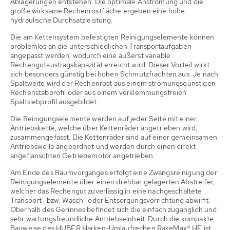
Ablagerungen entstehen. Die optimale Anströmung und die
große wirksame Rechenrostfläche ergeben eine hohe
hydraulische Durchsatzleistung.
Die am Kettensystem befestigten Reinigungselemente können
problemlos an die unterschiedlichen Transportaufgaben
angepasst werden, wodurch eine äußerst variable
Rechengutaustragskapazität erreicht wird. Dieser Vorteil wirkt
sich besonders günstig bei hohen Schmutzfrachten aus. Je nach
Spaltweite wird der Rechenrost aus einem strömungsgünstigen
Rechenstabprofil oder aus einem verklemmungsfreien
Spaltsiebprofil ausgebildet.
Die Reinigungselemente werden auf jeder Seite mit einer
Antriebskette, welche über Kettenräder angetrieben wird,
zusammengefasst. Die Kettenräder sind auf einer gemeinsamen
Antriebswelle angeordnet und werden durch einen direkt
angeflanschten Getriebemotor angetrieben.
Am Ende des Räumvorganges erfolgt eine Zwangsreinigung der
Reinigungselemente über einen drehbar gelagerten Abstreifer,
welcher das Rechengut zuverlässig in eine nachgeschaltete
Transport- bzw. Wasch- oder Entsorgungsvorrichtung abwirft.
Oberhalb des Gerinnes befindet sich die einfach zugänglich und
sehr wartungsfreundliche Antriebseinheit. Durch die kompakte
Bauweise des HUBER Harken-Umlaufrechen RakeMax® HF ist