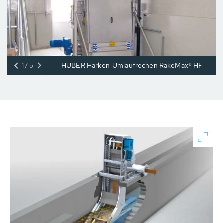
1/5
HUBER Harken-Umlaufrechen RakeMax® HF