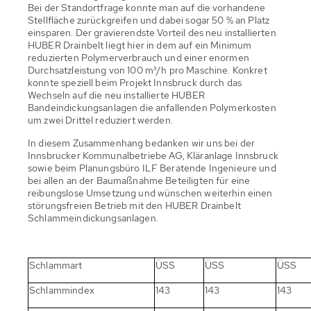
Bei der Standortfrage konnte man auf die vorhandene
Stellfläche zurückgreifen und dabei sogar 50 % an Platz
einsparen. Der gravierendste Vorteil des neu installierten
HUBER Drainbelt liegt hier in dem auf ein Minimum
reduzierten Polymerverbrauch und einer enormen
Durchsatzleistung von 100 m³/h pro Maschine. Konkret
konnte speziell beim Projekt Innsbruck durch das
Wechseln auf die neu installierte HUBER
Bandeindickungsanlagen die anfallenden Polymerkosten
um zwei Drittel reduziert werden.
In diesem Zusammenhang bedanken wir uns bei der
Innsbrucker Kommunalbetriebe AG, Kläranlage Innsbruck
sowie beim Planungsbüro ILF Beratende Ingenieure und
bei allen an der Baumaßnahme Beteiligten für eine
reibungslose Umsetzung und wünschen weiterhin einen
störungsfreien Betrieb mit den HUBER Drainbelt
Schlammeindickungsanlagen.
Schlammart
ÜSS
ÜSS
ÜSS
Schlammindex
143
143
143