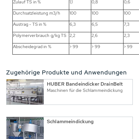
Zulauf TS in %
1,1
0,8
0,6
Durchsatzleistung m3/h
100
100
100
Austrag - TS in %
6,3
6,5
7,3
Polymerverbrauch g/kg TS
2,2
2,6
2,3
Abscheidegrad in %
> 99
> 99
> 99
Zugehörige Produkte und Anwendungen
HUBER Bandeindicker DrainBelt
Maschinen für die Schlammeindickung
Schlammeindickung