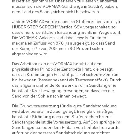
in Betrieb genommen. Über einen zu kleinen Sandanfall
müssen sich die VORMAX-Sandfänge in Saudi Arbabien,
dem Land des Sands, sicher nicht beschweren.
Jedem VORMAX wurde dabei ein Stufenrechen vom Typ
HUBER STEP SCREEN® Vertical SSV vorgeschaltet, so
dass einer ordentlichen Entsandung nichts im Wege steht.
Die VORMAX-Anlagen sind dabei jeweils für einen
maximalen Zufluss von 876 l/s ausgelegt, so dass Sand
der Korngröße von 200 µm zu 90 Prozent sicher
abgeschieden wird.
Das Arbeitsprinzip des VORMAX beruht auf dem
physikalischen Prinzip der Zentripetalkraft, die besagt,
dass an Krümmungen Feststoffpartikel sich zum Zentrum
hin bewegen (besser bekannt als Teetasseneffekt). Durch
das langsam drehende Rührwerk wird im Sandfang eine
konstante Kreisbewegung erzwungen, so dass sich der
Sand von der Sohle nach innen bewegt.
Die Grundvoraussetzung für die gute Sandabscheidung
wird aber bereits im Zulauf gelegt. Eine gleichmäßige,
konstante Strömung nach dem Stufenrechen bis zur
Sandfangsohle ist die Voraussetzung. Auf Sohlsprünge im
Sandfangzulauf oder dem Einbau von Leitblechen wurde
aufgrund der besseren Sandabscheidung verzichtet.