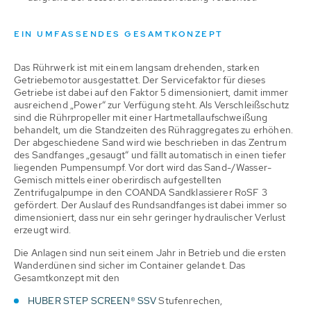
EIN UMFASSENDES GESAMTKONZEPT
Das Rührwerk ist mit einem langsam drehenden, starken
Getriebemotor ausgestattet. Der Servicefaktor für dieses
Getriebe ist dabei auf den Faktor 5 dimensioniert, damit immer
ausreichend „Power“ zur Verfügung steht. Als Verschleißschutz
sind die Rührpropeller mit einer Hartmetallaufschweißung
behandelt, um die Standzeiten des Rühraggregates zu erhöhen.
Der abgeschiedene Sand wird wie beschrieben in das Zentrum
des Sandfanges „gesaugt“ und fällt automatisch in einen tiefer
liegenden Pumpensumpf. Vor dort wird das Sand-/Wasser-
Gemisch mittels einer oberirdisch aufgestellten
Zentrifugalpumpe in den COANDA Sandklassierer RoSF 3
gefördert. Der Auslauf des Rundsandfanges ist dabei immer so
dimensioniert, dass nur ein sehr geringer hydraulischer Verlust
erzeugt wird.
Die Anlagen sind nun seit einem Jahr in Betrieb und die ersten
Wanderdünen sind sicher im Container gelandet. Das
Gesamtkonzept mit den
HUBER STEP SCREEN® SSV
Stufenrechen,