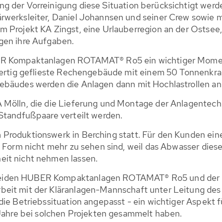
 der Vorreinigung diese Situation berücksichtigt werde
rwerksleiter, Daniel Johannsen und seiner Crew sowie m
 Projekt KA Zingst, eine Urlauberregion an der Ostsee, e
gen ihre Aufgaben.
ER Kompaktanlagen ROTAMAT® Ro5 ein wichtiger Moment
s fertig geflieste Rechengebäude mit einem 50 Tonnenk
bäudes werden die Anlagen dann mit Hochlastrollen an i
 Mölln, die die Lieferung und Montage der Anlagentechn
Standfußpaare verteilt werden.
Produktionswerk in Berching statt. Für den Kunden ein
r Form nicht mehr zu sehen sind, weil das Abwasser dies
eit nicht nehmen lassen.
beiden HUBER Kompaktanlagen ROTAMAT® Ro5 und der 
eit mit der Kläranlagen-Mannschaft unter Leitung des K
ie Betriebssituation angepasst - ein wichtiger Aspekt fü
 Jahre bei solchen Projekten gesammelt haben.