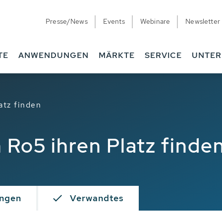
Presse/News
Events
Webinare
Newsletter
TE
ANWENDUNGEN
MÄRKTE
SERVICE
UNTE
atz finden
Ro5 ihren Platz finde
ngen
Verwandtes