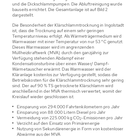
und die Dickschlammpumpen. Die Abluftreinigung wurde
bauseits errichtet. Die Gesamtanlage ist auf Bild 2
dargestellt.
Die Besonderheit der Klärschlammtrocknung in Ingolstadt
ist, dass die Trocknung auf einem sehr geringen
Temperaturniveau erfolgt. Als Wärmeträgermedium wird
Warmwasser mit einer Temperatur von nur 53 °C genutzt.
Dieses Warmwasser wird im angrenzenden
Müllheizkraftwerk (MVA) durch den ganzjährig zur
Verfügung stehenden Abdampf einer
Kondensationsturbine über einen Wasser/ Dampf-
Wärmetauscher erwärmt. Das Warmwasser wird der
Kläranlage kostenlos zur Verfügung gestellt, sodass die
Betriebskosten für die Klärschlammtrocknung sehr gering
sind. Der auf 90 % TS getrocknete Klärschlamm wird
anschließend in der MVA thermisch verwertet, womit der
Kreislauf wieder geschlossen ist.
Einsparung von 294.000 Fahrtenkilometern pro Jahr
Einsparung von 88.000 Litern Diesel pro Jahr
Vermeidung von 225.000 kg CO
-Emissionen pro Jahr
2
Verzicht auf den Einsatz von Primärenergie
Nutzung von Sekundärenergie in Form von kostenloser
Abwärme aus der MVA