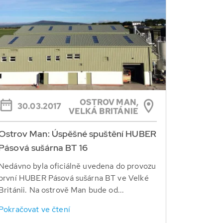
OSTROV MAN,
30.03.2017
VELKÁ BRITÁNIE
Ostrov Man: Úspěšné spuštění HUBER
Pásová sušárna BT 16
Nedávno byla oficiálně uvedena do provozu
první HUBER Pásová sušárna BT ve Velké
Británii. Na ostrově Man bude od...
Pokračovat ve čtení