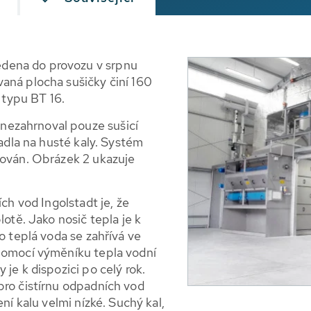
dena do provozu v srpnu
aná plocha sušičky činí 160
y typu BT 16.
ezahrnoval pouze sušicí
padla na husté kaly. Systém
lován. Obrázek 2 ukazuje
ích vod Ingolstadt je, že
lotě. Jako nosič tepla je k
o teplá voda se zahřívá ve
 pomocí výměníku tepla vodní
je k dispozici po celý rok.
pro čistírnu odpadních vod
ní kalu velmi nízké. Suchý kal,