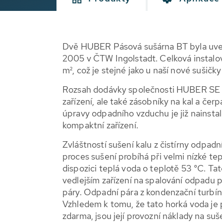
Dvě HUBER Pásová sušárna BT byla uve
2005 v ČTW Ingolstadt. Celková instalov
m², což je stejné jako u naší nové sušičk
Rozsah dodávky společnosti HUBER SE n
zařízení, ale také zásobníky na kal a čer
úpravy odpadního vzduchu je již nainsta
kompaktní zařízení.
Zvláštností sušení kalu z čistírny odpadn
proces sušení probíhá při velmi nízké tep
dispozici teplá voda o teplotě 53 °C. Tat
vedlejším zařízení na spalování odpadu
páry. Odpadní pára z kondenzační turbíny 
Vzhledem k tomu, že tato horká voda je 
zdarma, jsou její provozní náklady na suše