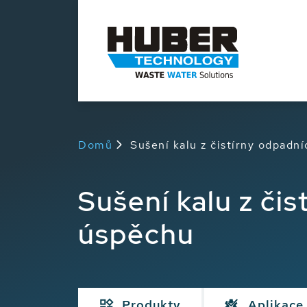
Domů
Sušení kalu z čistírny odpadn
Sušení kalu z či
úspěchu
Produkty
Aplikace