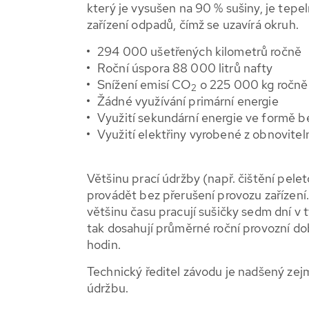
který je vysušen na 90 % sušiny, je tepe
zařízení odpadů, čímž se uzavírá okruh.
294 000 ušetřených kilometrů ročně
Roční úspora 88 000 litrů nafty
Snížení emisí CO
o 225 000 kg ročně
2
Žádné využívání primární energie
Využití sekundární energie ve formě b
Využití elektřiny vyrobené z obnovitel
Většinu prací údržby (např. čištění pelet
provádět bez přerušení provozu zařízení.
většinu času pracují sušičky sedm dní v t
tak dosahují průměrné roční provozní d
hodin.
Technický ředitel závodu je nadšený zej
údržbu.