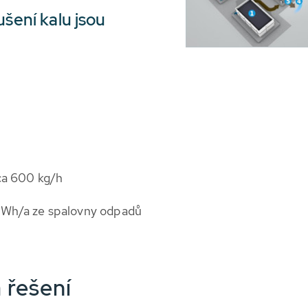
ušení kalu jsou
ca 600 kg/h
 MWh/a ze spalovny odpadů
 řešení