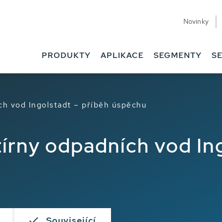
Novinky
PRODUKTY
APLIKACE
SEGMENTY
SE
ích vod Ingolstadt – příběh úspěchu
stírny odpadních vod In
Související