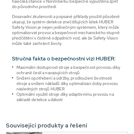
hasičská stanice v Norimberku bezpečně vypuštěna zpět
do původního prostředí.
Dosavadní zkušenosti a popsané příklady použití působivě
ukazují, že systém detekce znečišťujících látek HUBER
Safety Vision je nejen jedinečným systémem, který může
optimalizovat provoz a bezpečnost mechanického stupně
předčištění v čistírně odpadních vod, ale že Safety Vision
může také zachránit životy.
Stručná fakta o bezpečnostní vizi HUBER:
Maximální dostupnost stroje a bezpečnost provozu díky
ochraně česlí a navazujících strojů
Snížení opotřebení a údržby, prodloužení životnosti
stroje a snížení nákladů díky optimalizaci doby provozu
následných strojů HUBER
Optimální využití stroje díky adaptivnímu provozu na
základě detekce událostí
Související produkty a řešení