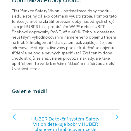
Optimalizace doby chodu:
Třetí funkce Safety Vision – optimalizace doby chodu –
sleduje stejný cíl jako optimální využití stroje. Pomocí této
funkce je možné zkrátit provozní doby následných strojů,
jako je HUBER Lis s propíráním WAP® nebo HUBER
Šnekové dopravníky Ro8 T, až o 40 %. Toho je dosaženo
neustálým vyhodnocováním naměřeného objemu třídění
na hrábě. Inteligentní řídicí systém pak zajišťuje, že jsou
adresované stroje aktivovány podle skutečného objemu
třídění a ne podle pevných specifikací. Zkrácením doby
chodu strojů lze snížit nejen provozní náklady, ale také
opotřebení. To vede k nižším nákladům na údržbu a delší
životnosti stroje.
Galerie médií
HUBER 
HUBER Detekční systém Safety
Vision 
 Safety
Vision detekuje bobr v HUBER
česl
istot
oběhovém hrablicovém česle
z