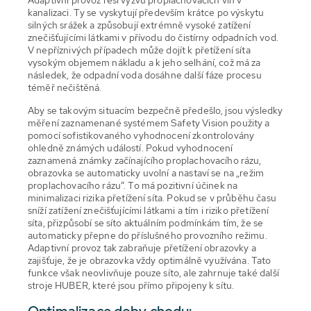
kanalizaci. Ty se vyskytují především krátce po výskytu
silných srážek a způsobují extrémně vysoké zatížení
znečišťujícími látkami v přívodu do čistírny odpadních vod.
V nepříznivých případech může dojít k přetížení síta
vysokým objemem nákladu a k jeho selhání, což má za
následek, že odpadní voda dosáhne další fáze procesu
téměř nečištěná.
Aby se takovým situacím bezpečně předešlo, jsou výsledky
měření zaznamenané systémem Safety Vision použity a
pomocí sofistikovaného vyhodnocení zkontrolovány
ohledně známých událostí. Pokud vyhodnocení
zaznamená známky začínajícího proplachovacího rázu,
obrazovka se automaticky uvolní a nastaví se na „režim
proplachovacího rázu“. To má pozitivní účinek na
minimalizaci rizika přetížení síta. Pokud se v průběhu času
sníží zatížení znečišťujícími látkami a tím i riziko přetížení
síta, přizpůsobí se síto aktuálním podmínkám tím, že se
automaticky přepne do příslušného provozního režimu.
Adaptivní provoz tak zabraňuje přetížení obrazovky a
zajišťuje, že je obrazovka vždy optimálně využívána. Tato
funkce však neovlivňuje pouze síto, ale zahrnuje také další
stroje HUBER, které jsou přímo připojeny k sítu.