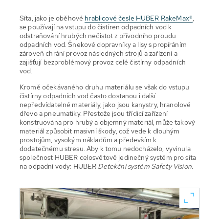
Síta, jako je oběhové
hrablicové česle HUBER RakeMax®
,
se používají na vstupu do čistíren odpadních vod k
odstraňování hrubých nečistot z přívodního proudu
odpadních vod. Šnekové dopravníky a lisy s propíráním
zároveň chrání provoz následných strojů a zařízení a
zajišťují bezproblémový provoz celé čistírny odpadních
vod.
Kromě očekávaného druhu materiálu se však do vstupu
čistírny odpadních vod často dostanou i další
nepředvídatelné materiály, jako jsou kanystry, hranolové
dřevo a pneumatiky. Přestože jsou třídicí zařízení
konstruována pro hrubý a objemný materiál, může takový
materiál způsobit masivní škody, což vede k dlouhým
prostojům, vysokým nákladům a především k
dodatečnému stresu. Aby k tomu nedocházelo, vyvinula
společnost HUBER celosvětově jedinečný systém pro síta
na odpadní vody: HUBER
Detekční systém Safety Vision.