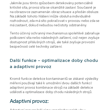
Jakmile jsou tímto způsobem detekovány potenciálně
kritické síta, provoz síta se okamžitě zastaví. Současně je
na obrazovce zaznamenán obraz situace a předán obsluze.
Na základě tohoto hlášení může obsluha individuálně
rozhodnout, zda má síto pokračovat v provozu nebo zda se
má zastavit, dokud nebudou nečistoty odstraněny.
Tento účinný ochranný mechanismus spolehlivě zabraňuje
poškození síta nebo následných zařízení, což nejen zvyšuje
dostupnost příslušných strojů, ale také zvyšuje provozní
bezpečnost celé techniky zařízení.
Další funkce – optimalizace doby chodu
a adaptivní provoz
Kromě funkce detekce kontaminantů se získané výsledky
měření používají také k umožnění dvou dalších funkcí:
adaptivní provoz kombinace strojů na základě detekce
událostí a optimalizace doby chodu následných strojů.
Adaptivní provoz:
Adaptivní provoz řeší výzvu proplachovacích vln v