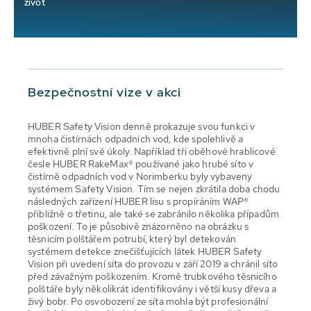
život
Bezpečnostní vize v akci
HUBER Safety Vision denně prokazuje svou funkci v
mnoha čistírnách odpadních vod, kde spolehlivě a
efektivně plní své úkoly. Například tři oběhové hrablicové
česle HUBER RakeMax® používané jako hrubé síto v
čistírně odpadních vod v Norimberku byly vybaveny
systémem Safety Vision. Tím se nejen zkrátila doba chodu
následných zařízení HUBER lisu s propíráním WAP®
přibližně o třetinu, ale také se zabránilo několika případům
poškození. To je působivě znázorněno na obrázku s
těsnicím polštářem potrubí, který byl detekován
systémem detekce znečišťujících látek HUBER Safety
Vision při uvedení síta do provozu v září 2019 a chránil síto
před závažným poškozením. Kromě trubkového těsnicího
polštáře byly několikrát identifikovány i větší kusy dřeva a
živý bobr. Po osvobození ze síta mohla být profesionální