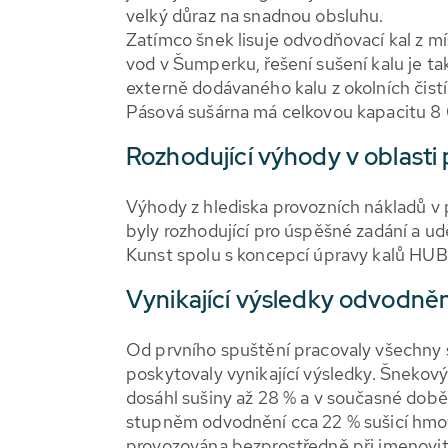
velký důraz na snadnou obsluhu.
Zatímco šnek lisuje odvodňovací kal z mí
vod v Šumperku, řešení sušení kalu je t
externě dodávaného kalu z okolních čist
Pásová sušárna má celkovou kapacitu 8
Rozhodující výhody v oblasti
Výhody z hlediska provozních nákladů v 
byly rozhodující pro úspěšné zadání a ud
Kunst spolu s koncepcí úpravy kalů HU
Vynikající výsledky odvodněn
Od prvního spuštění pracovaly všechny 
poskytovaly vynikající výsledky. Šnek
dosáhl sušiny až 28 % a v současné době
stupněm odvodnění cca 22 % sušicí hmot
provozována bezprostředně při jmenovité