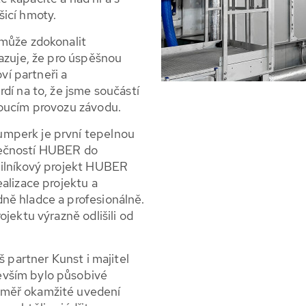
icí hmoty.
omůže zdokonalit
kazuje, že pro úspěšnou
oví partneři a
dí na to, že jsme součástí
doucím provozu závodu.
mperk je první tepelnou
lečností HUBER do
milníkový projekt HUBER
alizace projektu a
ně hladce a profesionálně.
jektu výrazně odlišili od
š partner Kunst i majitel
evším bylo působivé
éměř okamžité uvedení