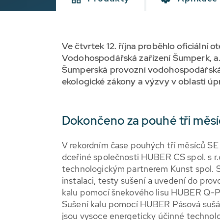
Ve čtvrtek 12. října proběhlo oficiální
Vodohospodářská zařízení Šumperk, a. s
Šumperská provozní vodohospodářská sp
ekologické zákony a výzvy v oblasti úp
Dokončeno za pouhé tři měs
V rekordním čase pouhých tří měsíců S
dceřiné společnosti HUBER CS spol. s r.o
technologickým partnerem Kunst spol. Sp
instalaci, testy sušení a uvedení do p
kalu pomocí šnekového lisu HUBER Q-
Sušení kalu pomocí HUBER Pásová sušár
jsou vysoce energeticky účinné technologi