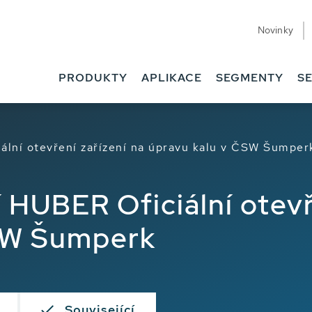
Novinky
PRODUKTY
APLIKACE
SEGMENTY
SE
ální otevření zařízení na úpravu kalu v ČSW Šumper
 HUBER Oficiální otevř
ČSW Šumperk
Související