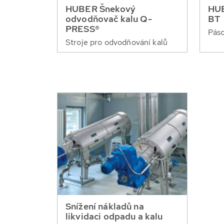
HUBER Šnekový
HUB
odvodňovač kalu Q-
BT
PRESS®
Páso
Stroje pro odvodňování kalů
Snížení nákladů na
likvidaci odpadu a kalu