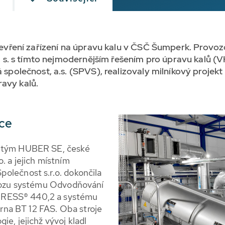
 otevření zařízení na úpravu kalu v ČSČ Šumperk. Provo
. s tímto nejmodernějším řešením pro úpravu kalů (VHZ
olečnost, a.s. (SPVS), realizovaly milníkový projekt
ravy kalů.
íce
E tým HUBER SE, české
. a jejich místním
olečnost s.r.o. dokončila
rovozu systému Odvodňování
PRESS® 440,2 a systému
na BT 12 FAS. Oba stroje
e, jejichž vývoj kladl