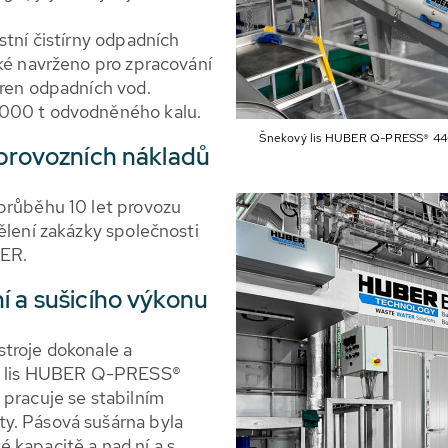
stní čistírny odpadních
aké navrženo pro zpracování
íren odpadních vod.
 000 t odvodněného kalu.
Šnekový lis HUBER Q-PRESS® 440
 provozních nákladů
průběhu 10 let provozu
ělení zakázky společnosti
BER.
í a sušicího výkonu
stroje dokonale a
ový lis HUBER Q-PRESS®
 pracuje se stabilním
y. Pásová sušárna byla
 kapacitě a nad ní a s