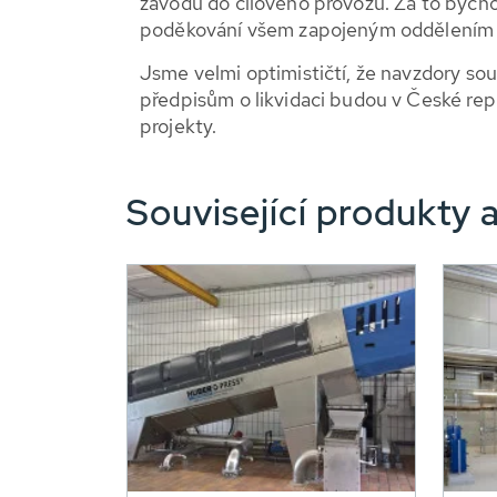
závodu do cílového provozu. Za to bycho
poděkování všem zapojeným oddělením
Jsme velmi optimističtí, že navzdory 
předpisům o likvidaci budou v České rep
projekty.
Související produkty a