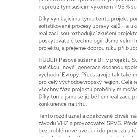
nepřetržitým sušicím výkonem > 95 % suš
Díky vynikajícímu týmu tento projekt p
sofistikované procesy úpravy kalů – a u
realizaci jsou rozhodující zkušení projekt
poskytovatelé technologií. Jsme velmi hr
projektu, a přejeme dobrou ruku při bu
HUBER Pásová sušárna BT v projektu Šu
sušičkou „nové“ generace dodanou spo
východní Evropy. Představuje tak také 
pro celý východoevropský region. Celá re
všechny fáze projektu proběhly mimořád
Díky tomu jsme se již během realizace pro
konkurence na trhu.
Tento rozdíl uznal a opakovaně chválil ná
závodu VHZ a provozovatel SPVS. Před
bezproblémové uvedení do provozu a t