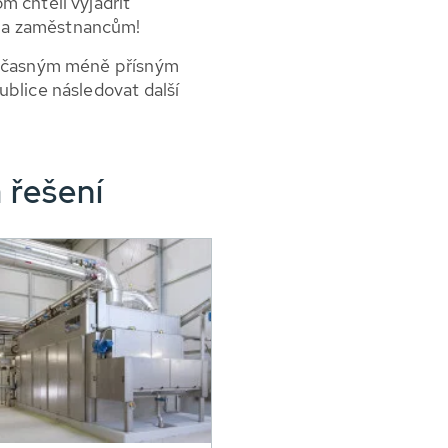
m chtěli vyjádřit
 a zaměstnancům!
současným méně přísným
ublice následovat další
 řešení