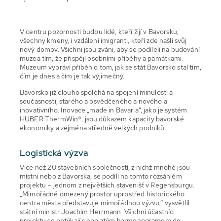
V centru pozornosti budou lidé, kteří žijí v Bavorsku,
všechny kmeny, i vzdálení imigranti, kteří zde našli svůj
nový domov. Všichni jsou zváni, aby se podíleli na budování
muzea tím, že přispějí osobními příběhy a památkami.
Muzeum vypráví příběh o tom, jak se stát Bavorsko stal tím,
čím je dnes a čím je tak výjimečný.
Bavorsko již dlouho spoléhá na spojení minulosti a
současnosti, starého a osvědčeného a nového a
inovativního. Inovace „made in Bavaria“, jako je systém
HUBER ThermWin®, jsou důkazem kapacity bavorské
ekonomiky a zejména středně velkých podniků.
Logistická výzva
Více než 20 stavebních společností, z nichž mnohé jsou
místní nebo z Bavorska, se podílí na tomto rozsáhlém
projektu – jednom z největších stavenišť v Regensburgu.
„Mimořádně omezený prostor uprostřed historického
centra města představuje mimořádnou výzvu,“ vysvětlil
státní ministr Joachim Herrmann. Všichni účastníci
projektu se potýkají s napjatým harmonogramem do