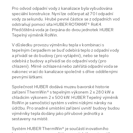
Pro odvod odpadní vody z kanalizace byla vybudována
speciální konstrukce. Nyní lze odčerpat až 70 l odpadní
vody za sekundu. Hrubé pevné částice se z odpadních vod
odstraňují pomocí síta HUBER ROTAMAT® RoK4.
Předčištěná voda je čerpána do dvou jednotek HUBER
Tepelný výměník RoWin.
V důsledku provozu výměníku tepla v kombinaci s
tepelným čerpadlem se buď odebírá teplo z odpadní vody
a přivádí se do budovy (pro vytápění), nebo se teplo
odebírá z budovy a přivádí se do odpadní vody (pro
chlazení). Mírně ochlazená nebo zahřátá odpadní voda se
nakonec vrací do kanalizace společně s dříve oddělenými
pevnými látkami.
Společnost HUBER dodává muzeu bavorské historie
zařízení ThermWin® s tepelným výkonem 2 x 280 kW a
chladicím výkonem 2 x 500 kW. HUBER Tepelný výměník
RoWin je samočisticí systém s velmi nízkými nároky na
údržbu. Pro snadné umístění zařízení uvnitř budovy budou
výměníky tepla dodány jako přírubové jednotky a
sestaveny na místě.
Systém HUBER ThermWin® je součástí inovativního