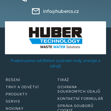
info@hubercs.cz
Podporujeme udržitelné využívání vody, energie a
zdrojů
ŘEŠENÍ
TIRÁŽ
TRHY A ODVĚTVÍ
OCHRANA
SOUKROMÝCH ÚDAJŮ
PRODUKTY
KONTAKTNÍ FORMULÁŘ
SERVIS
SPRÁVA SOUBORŮ
NOVINKY
COOKIE