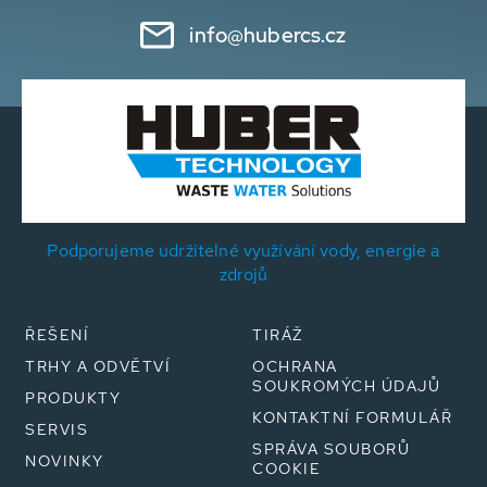
info@hubercs.cz
Podporujeme udržitelné využívání vody, energie a
zdrojů
ŘEŠENÍ
TIRÁŽ
TRHY A ODVĚTVÍ
OCHRANA
SOUKROMÝCH ÚDAJŮ
PRODUKTY
KONTAKTNÍ FORMULÁŘ
SERVIS
SPRÁVA SOUBORŮ
NOVINKY
COOKIE