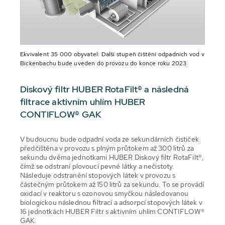
Ekvivalent 35 000 obyvatel: Další stupeň čištění odpadních vod v
Bickenbachu bude uveden do provozu do konce roku 2023
Diskový filtr HUBER RotaFilt® a následná
filtrace aktivním uhlím HUBER
CONTIFLOW® GAK
V budoucnu bude odpadní voda ze sekundárních čističek
předčištěna v provozu s plným průtokem až 300 litrů za
sekundu dvěma jednotkami HUBER Diskový filtr RotaFilt®,
čímž se odstraní plovoucí pevné látky a nečistoty.
Následuje odstranění stopových látek v provozu s
částečným průtokem až 150 litrů za sekundu. To se provádí
oxidací v reaktoru s ozonovou smyčkou následovanou
biologickou následnou filtrací a adsorpcí stopových látek v
16 jednotkách HUBER Filtr s aktivním uhlím CONTIFLOW®
GAK.