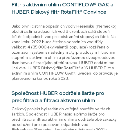
Filtr s aktivním uhlím CONTIFLOW® GAK a
HUBER Diskový filtr RotaFilt® Convince
Jako první čistírna odpadních vod v Hesensku (Německo)
obdrží čistírna odpadních vod Bickenbach další stupeň
čištění odpadních vod pro odstranění stopových látek. Na
konci roku 2022 bude čistírna odpadních vod třídy
velikosti 4 (35 000 ekvivalentů populace) rozšířena o
ozonizační systém s následným čtyřproudovým filtračním
stupněm s aktivním uhlím a předřazenou dvouproudovou
tkaninovou filtrací jako předúpravou. HUBER dodá mimo
jiné dva HUBER Diskový filtr RotaFilt® a 16 HUBER Filtr s
aktivním uhlím CONTIFLOW GAK®, uvedení do provozu je
plánováno na konec roku 2023.
Společnost HUBER obdržela šarže pro
předfiltraci a filtraci aktivním uhlím
Celkový projekt byl zadán do veřejné soutěže ve třech
šaržích. Společnost HUBER nabídla přímo šarže pro
předfiltraci a filtraci aktivním uhlím a obdržela obě zakázky
od sdružení pro zpracování odpadních vod
Bickenbach/Seeheim-Jugenheim v listopadu 2021 a