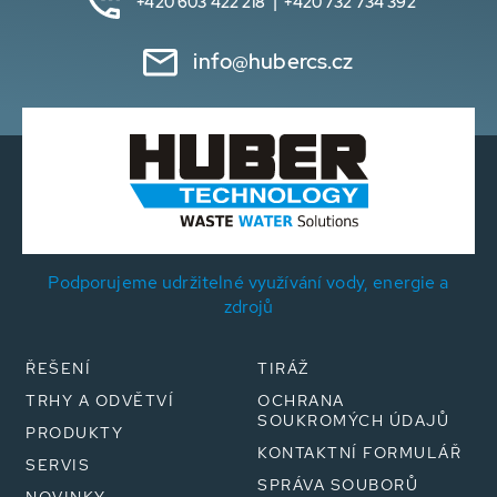
+420 603 422 218 | +420 732 734 392
info@hubercs.cz
Podporujeme udržitelné využívání vody, energie a
zdrojů
ŘEŠENÍ
TIRÁŽ
TRHY A ODVĚTVÍ
OCHRANA
SOUKROMÝCH ÚDAJŮ
PRODUKTY
KONTAKTNÍ FORMULÁŘ
SERVIS
SPRÁVA SOUBORŮ