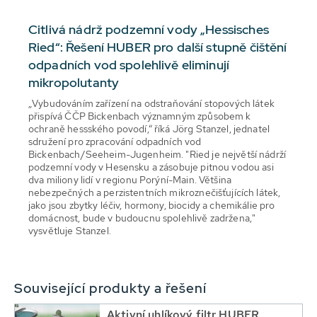
Citlivá nádrž podzemní vody „Hessisches
Ried“: Řešení HUBER pro další stupně čištění
odpadních vod spolehlivě eliminují
mikropolutanty
„Vybudováním zařízení na odstraňování stopových látek
přispívá ČČP Bickenbach významným způsobem k
ochraně hessského povodí,“ říká Jörg Stanzel, jednatel
sdružení pro zpracování odpadních vod
Bickenbach/Seeheim-Jugenheim. "Ried je největší nádrží
podzemní vody v Hesensku a zásobuje pitnou vodou asi
dva miliony lidí v regionu Porýní-Main. Většina
nebezpečných a perzistentních mikroznečišťujících látek,
jako jsou zbytky léčiv, hormony, biocidy a chemikálie pro
domácnost, bude v budoucnu spolehlivě zadržena,"
vysvětluje Stanzel.
Související produkty a řešení
Aktivní uhlíkový filtr HUBER