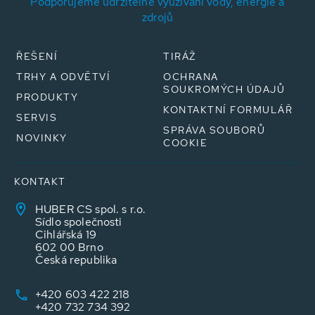
Podporujeme udržitelné využívání vody, energie a
zdrojů
ŘEŠENÍ
TIRÁŽ
TRHY A ODVĚTVÍ
OCHRANA
SOUKROMÝCH ÚDAJŮ
PRODUKTY
KONTAKTNÍ FORMULÁŘ
SERVIS
SPRÁVA SOUBORŮ
NOVINKY
COOKIE
KONTAKT
HUBER CS spol. s r.o.
Sídlo společnosti
Cihlářská 19
602 00 Brno
Česká republika
+420 603 422 218
+420 732 734 392