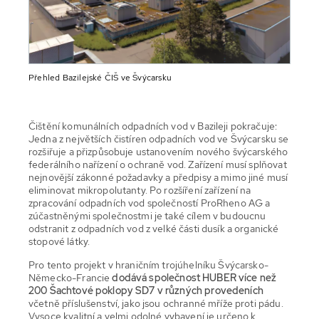
Přehled Bazilejské ČIŠ ve Švýcarsku
Čištění komunálních odpadních vod v Bazileji pokračuje:
Jedna z největších čistíren odpadních vod ve Švýcarsku se
rozšiřuje a přizpůsobuje ustanovením nového švýcarského
federálního nařízení o ochraně vod. Zařízení musí splňovat
nejnovější zákonné požadavky a předpisy a mimo jiné musí
eliminovat mikropolutanty. Po rozšíření zařízení na
zpracování odpadních vod společností ProRheno AG a
zúčastněnými společnostmi je také cílem v budoucnu
odstranit z odpadních vod z velké části dusík a organické
stopové látky.
Pro tento projekt v hraničním trojúhelníku Švýcarsko-
Německo-Francie
dodává společnost HUBER více než
200 Šachtové poklopy SD7 v různých provedeních
včetně příslušenství, jako jsou ochranné mříže proti pádu.
Vysoce kvalitní a velmi odolné vybavení je určeno k