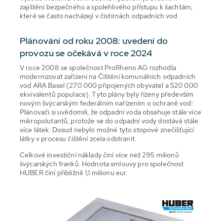
zajištění bezpečného a spolehlivého přístupu k šachtám,
které se často nacházejí v čistírnách odpadních vod.
Plánování od roku 2008: uvedení do
provozu se očekává v roce 2024
V roce 2008 se společnost ProRheno AG rozhodla
modernizovat zařízení na Čištění komunálních odpadních
vod ARA Basel (270 000 připojených obyvatel a 520 000
ekvivalentů populace). Tyto plány byly řízeny především
novým švýcarským federálním nařízením o ochraně vod:
Plánovači si uvědomili, že odpadní voda obsahuje stále více
mikropolutantů, protože se do odpadní vody dostává stále
více látek. Dosud nebylo možné tyto stopové znečišťující
látky v procesu čištění zcela odstranit.
Celkové investiční náklady činí více než 295 milionů
švýcarských franků. Hodnota smlouvy pro společnost
HUBER činí přibližně 1,1 milionu eur.