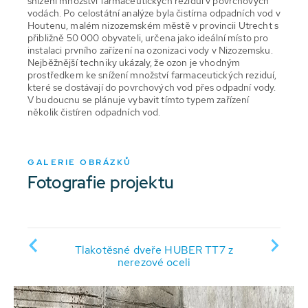
snížení množství farmaceutických reziduí v povrchových
vodách. Po celostátní analýze byla čistírna odpadních vod v
Houtenu, malém nizozemském městě v provincii Utrecht s
přibližně 50 000 obyvateli, určena jako ideální místo pro
instalaci prvního zařízení na ozonizaci vody v Nizozemsku.
Nejběžnější techniky ukázaly, že ozon je vhodným
prostředkem ke snížení množství farmaceutických reziduí,
které se dostávají do povrchových vod přes odpadní vody.
V budoucnu se plánuje vybavit tímto typem zařízení
několik čistíren odpadních vod.
GALERIE OBRÁZKŮ
Fotografie projektu
Průhle
TT8a –
Tlakotěsné dveře HUBER TT7 z
LED os
nerezové oceli
tlakot