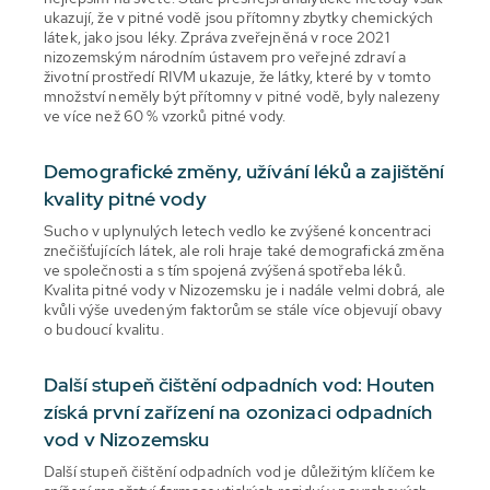
ukazují, že v pitné vodě jsou přítomny zbytky chemických
látek, jako jsou léky. Zpráva zveřejněná v roce 2021
nizozemským národním ústavem pro veřejné zdraví a
životní prostředí RIVM ukazuje, že látky, které by v tomto
množství neměly být přítomny v pitné vodě, byly nalezeny
ve více než 60 % vzorků pitné vody.
Demografické změny, užívání léků a zajištění
kvality pitné vody
Sucho v uplynulých letech vedlo ke zvýšené koncentraci
znečišťujících látek, ale roli hraje také demografická změna
ve společnosti a s tím spojená zvýšená spotřeba léků.
Kvalita pitné vody v Nizozemsku je i nadále velmi dobrá, ale
kvůli výše uvedeným faktorům se stále více objevují obavy
o budoucí kvalitu.
Další stupeň čištění odpadních vod: Houten
získá první zařízení na ozonizaci odpadních
vod v Nizozemsku
Další stupeň čištění odpadních vod je důležitým klíčem ke