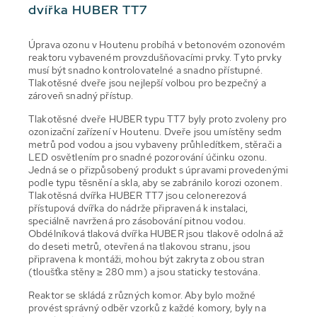
dvířka HUBER TT7
Úprava ozonu v Houtenu probíhá v betonovém ozonovém
reaktoru vybaveném provzdušňovacími prvky. Tyto prvky
musí být snadno kontrolovatelné a snadno přístupné.
Tlakotěsné dveře jsou nejlepší volbou pro bezpečný a
zároveň snadný přístup.
Tlakotěsné dveře HUBER typu TT7 byly proto zvoleny pro
ozonizační zařízení v Houtenu. Dveře jsou umístěny sedm
metrů pod vodou a jsou vybaveny průhledítkem, stěrači a
LED osvětlením pro snadné pozorování účinku ozonu.
Jedná se o přizpůsobený produkt s úpravami provedenými
podle typu těsnění a skla, aby se zabránilo korozi ozonem.
Tlakotěsná dvířka HUBER TT7 jsou celonerezová
přístupová dvířka do nádrže připravená k instalaci,
speciálně navržená pro zásobování pitnou vodou.
Obdélníková tlaková dvířka HUBER jsou tlakově odolná až
do deseti metrů, otevřená na tlakovou stranu, jsou
připravena k montáži, mohou být zakryta z obou stran
(tloušťka stěny ≥ 280 mm) a jsou staticky testována.
Reaktor se skládá z různých komor. Aby bylo možné
provést správný odběr vzorků z každé komory, byly na