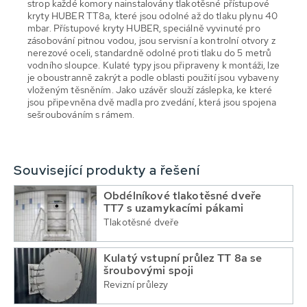
strop každé komory nainstalovány tlakotěsné přístupové
kryty HUBER TT8a, které jsou odolné až do tlaku plynu 40
mbar. Přístupové kryty HUBER, speciálně vyvinuté pro
zásobování pitnou vodou, jsou servisní a kontrolní otvory z
nerezové oceli, standardně odolné proti tlaku do 5 metrů
vodního sloupce. Kulaté typy jsou připraveny k montáži, lze
je oboustranně zakrýt a podle oblasti použití jsou vybaveny
vloženým těsněním. Jako uzávěr slouží záslepka, ke které
jsou připevněna dvě madla pro zvedání, která jsou spojena
sešroubováním s rámem.
Související produkty a řešení
Obdélníkové tlakotěsné dveře
TT7 s uzamykacími pákami
Tlakotěsné dveře
Kulatý vstupní průlez TT 8a se
šroubovými spoji
Revizní průlezy