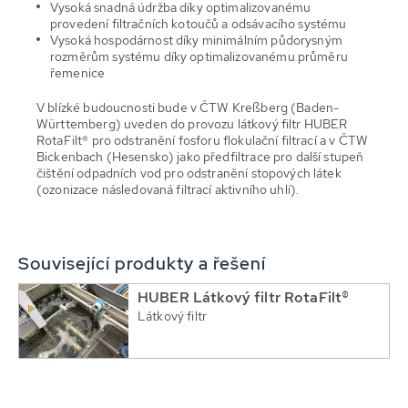
Vysoká snadná údržba díky optimalizovanému
provedení filtračních kotoučů a odsávacího systému
Vysoká hospodárnost díky minimálním půdorysným
rozměrům systému díky optimalizovanému průměru
řemenice
V blízké budoucnosti bude v ČTW Kreßberg (Baden-
Württemberg) uveden do provozu látkový filtr HUBER
RotaFilt® pro odstranění fosforu flokulační filtrací a v ČTW
Bickenbach (Hesensko) jako předfiltrace pro další stupeň
čištění odpadních vod pro odstranění stopových látek
(ozonizace následovaná filtrací aktivního uhlí).
Související produkty a řešení
HUBER Látkový filtr RotaFilt®
Látkový filtr