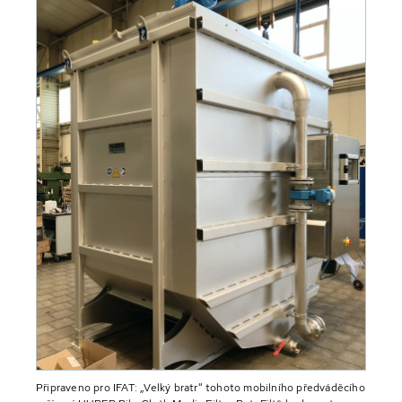
Připraveno pro IFAT: „Velký bratr“ tohoto mobilního předváděcího