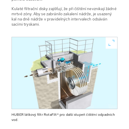
Kulaté filtrační disky zajišťují, že při čištění nevznikají žádné
mrtvé zóny. Aby se zabránilo zakalení nádrže, je usazený
kal na dně nádrže v pravidelných intervalech odsáván
sacími tryskami.
HUBER látkový filtr RotaFilt® pro další stupeň čištění odpadních
vod.