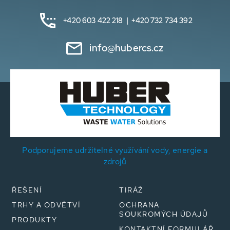
+420 603 422 218 | +420 732 734 392
info@hubercs.cz
Podporujeme udržitelné využívání vody, energie a
zdrojů
ŘEŠENÍ
TIRÁŽ
TRHY A ODVĚTVÍ
OCHRANA
SOUKROMÝCH ÚDAJŮ
PRODUKTY
KONTAKTNÍ FORMULÁŘ