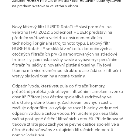
zařízení HUBER Pile Cloth Media Filter RotaFilt® bude vystaven
na předním světovém veletrhu v oboru.
Nový látkový filtr HUBER RotaFilt® slaví premiéru na
veletrhu IFAT 2022: Společnost HUBER představí na
předním světovém veletrhu environmentálních
technologií originální stroj tohoto typu. Látkový filtr
HUBER RotaFilt® se skládá z několika kotoučových a
otočných filtračních prvků namontovaných na středové
trubce. Ty jsou instalovány svisle a vybaveny speciálními
filtračními sáčky z inovativní plstěné tkaniny. Plyšová
tkanina má vícerozměrnou strukturu a skládá se z filtrační
vrstvy plyšové tkaniny a nosné tkaniny.
Odpadní voda, která vstupuje do filtrační komory,
průběžně protéká jednotlivými filtračními lamelami zvenku
dovnitř. Přitom jsou částice spolehlivě zadržovány ve
struktuře plstěné tkaniny. Zadržování pevných částic
zvyšuje odpor filtru a zvyšuje se rozdíl hladiny vody mezi
odpadní vodou a čistou vodou. Při určitém poklesu tlaku
začíná postupné čištění filtračních kotoučů. Při definované
tlakové ztrátě jsou zachycené pevné částice spolehlivě a
účinně odstraňovány z rotujících filtračních elementů
pomocí odsávání.