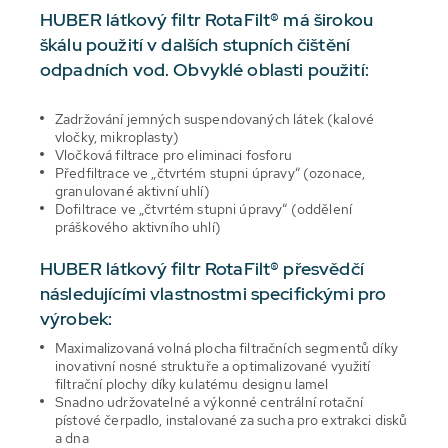
HUBER látkový filtr RotaFilt® má širokou
škálu použití v dalších stupních čištění
odpadních vod. Obvyklé oblasti použití:
Zadržování jemných suspendovaných látek (kalové
vločky, mikroplasty)
Vločková filtrace pro eliminaci fosforu
Předfiltrace ve „čtvrtém stupni úpravy“ (ozonace,
granulované aktivní uhlí)
Dofiltrace ve „čtvrtém stupni úpravy“ (oddělení
práškového aktivního uhlí)
HUBER látkový filtr RotaFilt® přesvědčí
následujícími vlastnostmi specifickými pro
výrobek:
Maximalizovaná volná plocha filtračních segmentů díky
inovativní nosné struktuře a optimalizované využití
filtrační plochy díky kulatému designu lamel
Snadno udržovatelné a výkonné centrální rotační
pístové čerpadlo, instalované za sucha pro extrakci disků
a dna