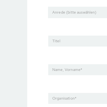
Anrede (bitte auswählen)
Titel
Name, Vorname
*
Organisation
*