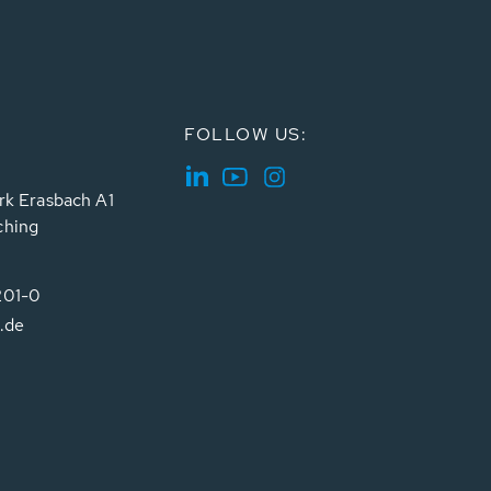
FOLLOW US:
rk Erasbach A1
ching
201-0
.de