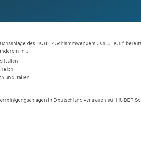
Versuchsanlage des HUBER Schlammwenders SOLSTICE® berei
nderem in...
 Italien
kreich
h und Italien
sserreinigungsanlagen in Deutschland vertrauen auf HUBER S