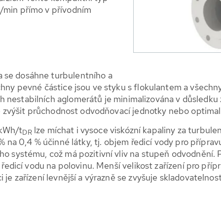
./min přímo v přívodním
 se dosáhne turbulentního a
chny pevné částice jsou ve styku s flokulantem a všechny
h nestabilních aglomerátů je minimalizována v důsledku
ožné zvýšit průchodnost odvodňovací jednotky nebo optima
 kWh/t
lze míchat i vysoce viskózní kapaliny za turbul
DR
% na 0,4 % účinné látky, tj. objem ředicí vody pro příprav
ho systému, což má pozitivní vliv na stupeň odvodnění. P
a ředicí vodu na polovinu. Menší velikost zařízení pro pří
i je zařízení levnější a výrazně se zvyšuje skladovateln