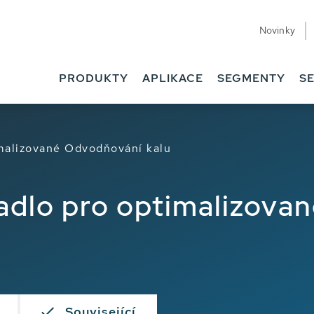
Novinky
PRODUKTY
APLIKACE
SEGMENTY
SE
malizované Odvodňování kalu
dlo pro optimalizova
Související