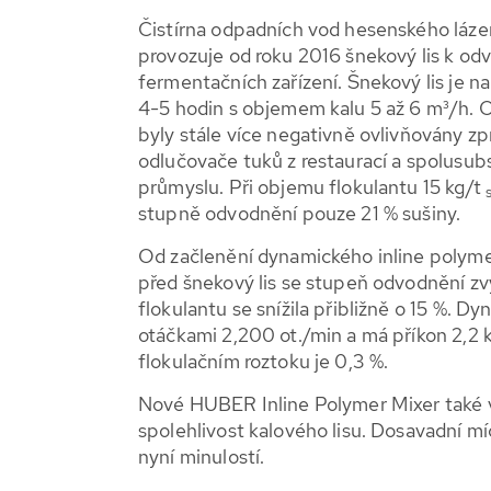
Čistírna odpadních vod hesenského láz
provozuje od roku 2016 šnekový lis k od
fermentačních zařízení. Šnekový lis je n
4-5 hodin s objemem kalu 5 až 6 m³/h. O
byly stále více negativně ovlivňovány 
odlučovače tuků z restaurací a spolusub
průmyslu. Při objemu flokulantu 15 kg/t
stupně odvodnění pouze 21 % sušiny.
Od začlenění dynamického inline poly
před šnekový lis se stupeň odvodnění zvý
flokulantu se snížila přibližně o 15 %. D
otáčkami 2,200 ot./min a má příkon 2,2 
flokulačním roztoku je 0,3 %.
Nové HUBER Inline Polymer Mixer také v
spolehlivost kalového lisu. Dosavadní m
nyní minulostí.