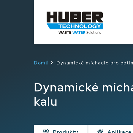
Domů
Dynamické míchadlo pro opti
Dynamické mícha
kalu
Produkty
Aplikace