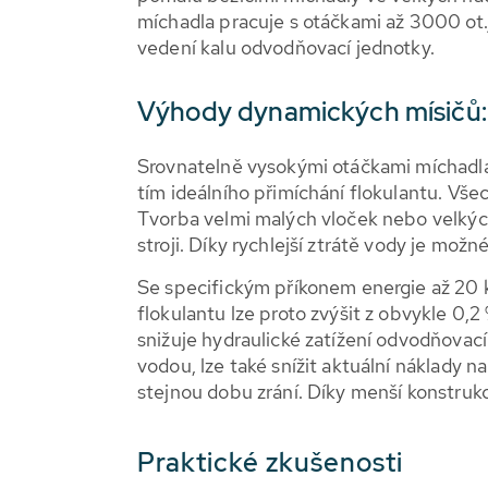
míchadla pracuje s otáčkami až 3000 ot
vedení kalu odvodňovací jednotky.
Výhody dynamických mísičů:
Srovnatelně vysokými otáčkami míchadla
tím ideálního přimíchání flokulantu. Vše
Tvorba velmi malých vloček nebo velkýc
stroji. Díky rychlejší ztrátě vody je m
Se specifickým příkonem energie až 20
flokulantu lze proto zvýšit z obvykle 0,2 
snižuje hydraulické zatížení odvodňovací
vodou, lze také snížit aktuální náklady n
stejnou dobu zrání. Díky menší konstrukc
Praktické zkušenosti