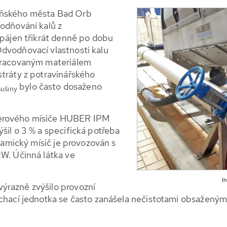
eňského města Bad Orb
vodňování kalů z
apájen třikrát denně po dobu
dvodňovací vlastnosti kalu
zpracovaným materiálem
stráty z potravinářského
bylo často dosaženo
sušiny
merového mísiče HUBER IPM
šil o 3 % a specifická potřeba
ynamický mísič je provozován s
kW. Účinná látka ve
I
ýrazně zvýšilo provozní
íchací jednotka se často zanášela nečistotami obsaženým