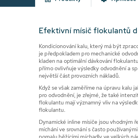
Efektivní mísič flokulantů
Kondicionování kalu, který má být zprac
je předpokladem pro mechanické odvodně
kladen na optimální dávkování flokulantu,
přímo ovlivňuje výsledky odvodnění a spo
největší část provozních nákladů.
Když se však zaměříme na úpravu kalu jak
pro odvodnění, je zřejmé, že také intenz
flokulantu mají významný vliv na výsled
flokulantu.
Dynamické inline mísiče jsou vhodným ře
míchání ve srovnání s často používanými
pomalu běžícími míchadly ve velkých ná