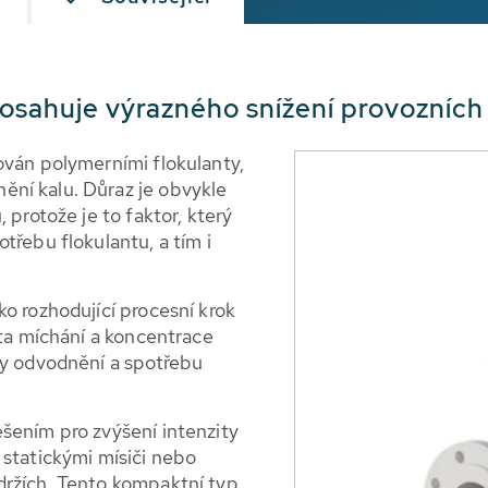
 dosahuje výrazného snížení provozních
ován polymerními flokulanty,
ní kalu. Důraz je obvykle
 protože je to faktor, který
třebu flokulantu, a tím i
o rozhodující procesní krok
ita míchání a koncentrace
ky odvodnění a spotřebu
šením pro zvýšení intenzity
 statickými mísiči nebo
držích. Tento kompaktní typ