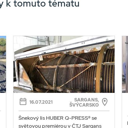
nky k tomuto tématu
SARGANS,
16.07.2021
ŠVÝCARSKO
Šnekový lis HUBER Q-PRESS® se
světovou premiérou v ČTJ Sargans