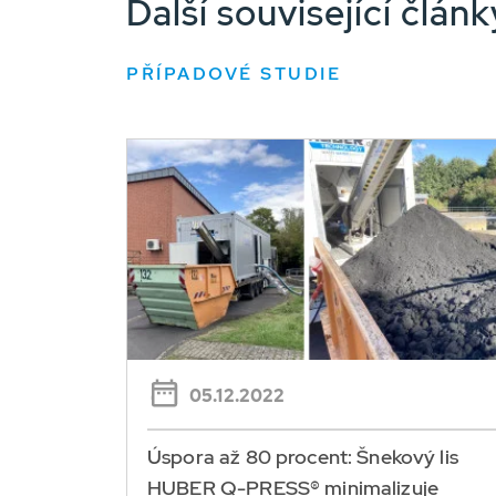
Další související člá
PŘÍPADOVÉ STUDIE
05.12.2022
Úspora až 80 procent: Šnekový lis
HUBER Q-PRESS® minimalizuje