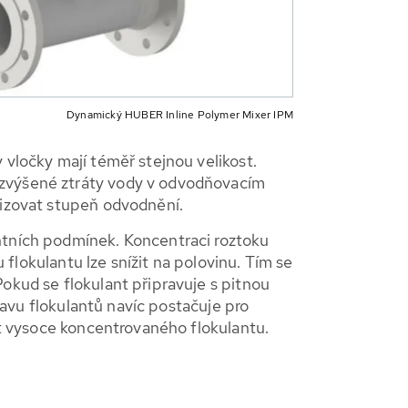
Dynamický HUBER Inline Polymer Mixer IPM
 vločky mají téměř stejnou velikost.
 zvýšené ztráty vody v odvodňovacím
lizovat stupeň odvodnění.
entních podmínek. Koncentraci roztoku
u flokulantu lze snížit na polovinu. Tím se
okud se flokulant připravuje s pitnou
pravu flokulantů navíc postačuje pro
ost vysoce koncentrovaného flokulantu.