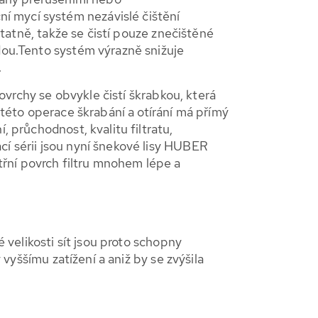
í mycí systém nezávislé čištění
ostatně, takže se čistí pouze znečištěné
odou.Tento systém výrazně snižuje
.
povrchy se obvykle čistí škrabkou, která
 této operace škrabání a otírání má přímý
, průchodnost, kvalitu filtratu,
cí sérii jsou nyní šnekové lisy HUBER
řní povrch filtru mnohem lépe a
é velikosti sít jsou proto schopny
 vyššímu zatížení a aniž by se zvýšila