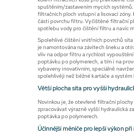
spuštěním/zastavením mycích systémů. N
filtračních ploch vstupní a lisovací zóny
části povrchu filtru. Vyčištěné filtračn
spotřebu vody pro čištění filtru a navíc
Spolehlivé čištění vnitřních povrchů síta
je namontována na závitech šneku a otírá
vliv na odpor filtru a rychlost vypouštěn
poptávku po polymerech, a tím i na prov
vybaveny inovativním, speciálně navrže
spolehlivěji než běžné kartáče a systém 
Větší plocha síta pro vyšší hydrauli
Novinkou je, že otevřené filtrační plochy
zpracovávat výrazně vyšší hydraulická zatí
poptávka po polymerech.
Účinnější měniče pro lepší výkon při