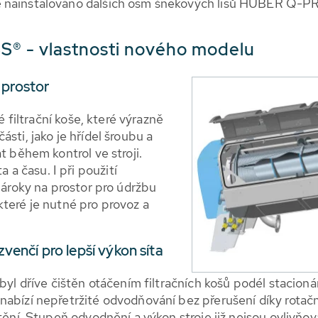
ě nainstalováno dalších osm šnekových lisů HUBER Q-P
® - vlastnosti nového modelu
 prostor
é filtrační koše, které výrazně
sti, jako je hřídel šroubu a
t během kontrol ve stroji.
 času. I při použití
 nároky na prostor pro údržbu
které je nutné pro provoz a
 zvenčí pro lepší výkon síta
byl dříve čištěn otáčením filtračních košů podél stacioná
nabízí nepřetržité odvodňování bez přerušení díky rota
štění. Stupeň odvodnění a výkon stroje již nejsou ovlivň