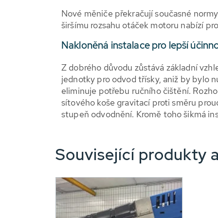
Nové měniče překračují současné normy e
širšímu rozsahu otáček motoru nabízí pr
Nakloněná instalace pro lepší účin
Z dobrého důvodu zůstává základní vzhled 
jednotky pro odvod třísky, aniž by bylo n
eliminuje potřebu ručního čištění. Rozho
sítového koše gravitací proti směru proud
stupeň odvodnění. Kromě toho šikmá ins
Související produkty a