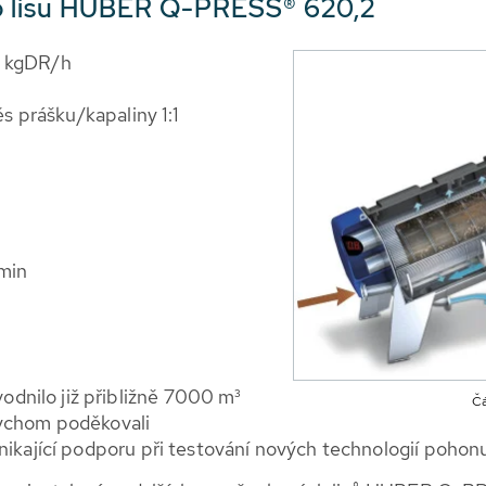
 lisu HUBER Q-PRESS® 620,2
0 kgDR/h
ěs prášku/kapaliny 1:1
/min
dnilo již přibližně 7000 m³
Čá
bychom poděkovali
ynikající podporu při testování nových technologií pohon