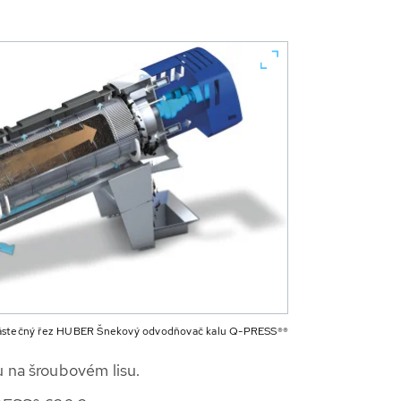
stečný řez HUBER Šnekový odvodňovač kalu Q-PRESS®®
u na šroubovém lisu.