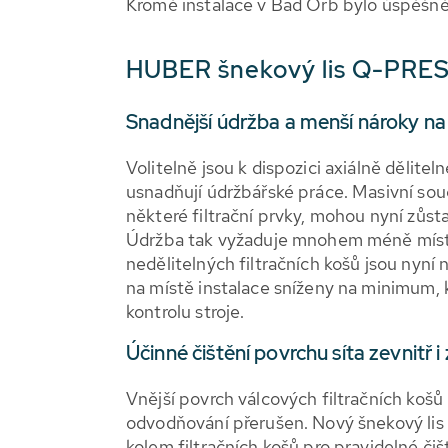
Kromě instalace v Bad Orb bylo úspěšn
HUBER šnekový lis Q-PRESS
Snadnější údržba a menší nároky na
Volitelně jsou k dispozici axiálně děliteln
usnadňují údržbářské práce. Masivní součá
některé filtrační prvky, mohou nyní zůsta
Údržba tak vyžaduje mnohem méně místa a
nedělitelných filtračních košů jsou nyní
na místě instalace sníženy na minimum, 
kontrolu stroje.
Účinné čištění povrchu síta zevnitř i
Vnější povrch válcových filtračních košů 
odvodňování přerušen. Nový šnekový lis 
kolem filtračních košů pro pravidelné či