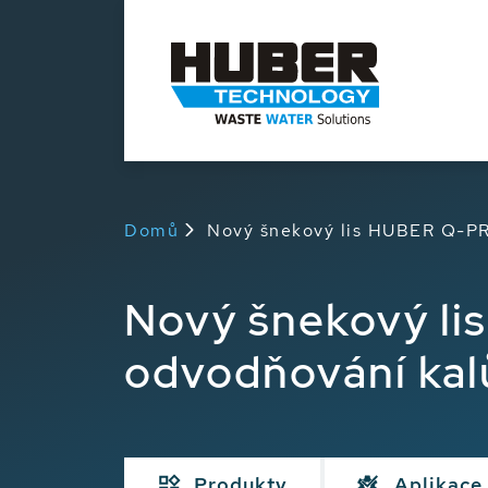
Domů
Nový šnekový lis HUBER Q-PR
Nový šnekový li
odvodňování kal
Produkty
Aplikace