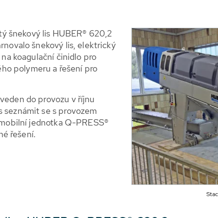
tý šnekový lis HUBER® 620,2
rnovalo šnekový lis, elektrický
 na koagulační činidlo pro
ho polymeru a řešení pro
uveden do provozu v říjnu
as seznámit se s provozem
la mobilní jednotka Q-PRESS®
é řešení.
Sta