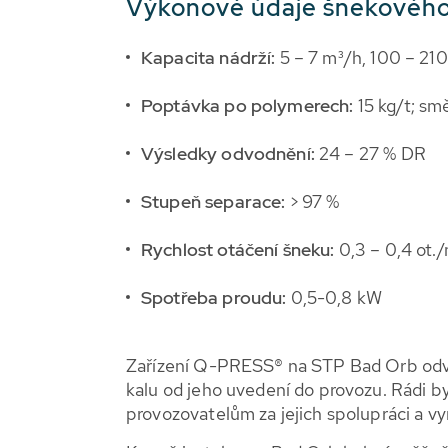
Výkonové údaje šnekového
Kapacita nádrží:
5 – 7 m³/h, 100 – 21
Poptávka po polymerech:
15 kg/t; sm
Výsledky odvodnění:
24 – 27 % DR
Stupeň separace:
> 97 %
Rychlost otáčení šneku:
0,3 – 0,4 ot.
Spotřeba proudu:
0,5-0,8 kW
Zařízení Q-PRESS® na STP Bad Orb odvo
kalu od jeho uvedení do provozu. Rádi 
provozovatelům za jejich spolupráci a v