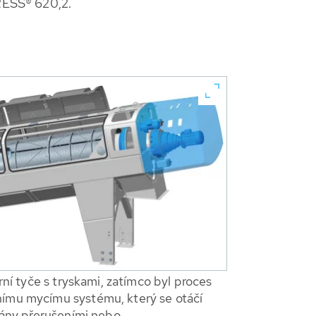
RESS® 620,2.
rní tyče s tryskami, zatímco byl proces
čnímu mycímu systému, který se otáčí
ovány přerušeními nebo