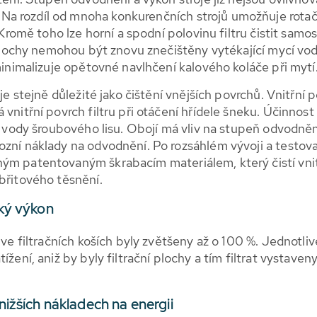
a rozdíl od mnoha konkurenčních strojů umožňuje rotačn
. Kromě toho lze horní a spodní polovinu filtru čistit sam
í plochy nemohou být znovu znečištěny vytékající mycí v
 minimalizuje opětovné navlhčení kalového koláče při mytí
 je stejně důležité jako čištění vnějších povrchů. Vnitřní 
 vnitřní povrch filtru při otáčení hřídele šneku. Účinnost
í vody šroubového lisu. Obojí má vliv na stupeň odvodnění
ozní náklady na odvodnění. Po rozsáhlém vývoji a testova
ným patentovaným škrabacím materiálem, který čistí vnit
břitového těsnění.
cký výkon
 ve filtračních koších byly zvětšeny až o 100 %. Jednotliv
žení, aniž by byly filtrační plochy a tím filtrat vystaveny
 nižších nákladech na energii