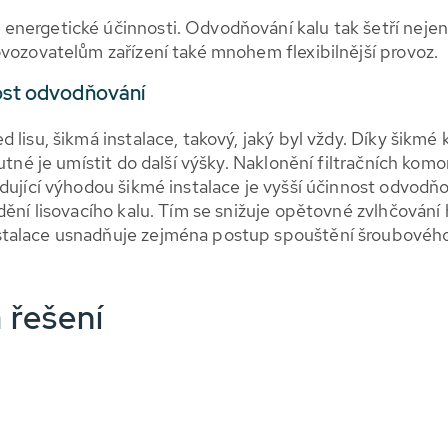
nergetické účinnosti. Odvodňování kalu tak šetří nejen n
ovozovatelům zařízení také mnohem flexibilnější provoz.
nost odvodňování
lisu, šikmá instalace, takový, jaký byl vždy. Díky šikmé k
utné je umístit do další výšky. Naklonění filtračních kom
dující výhodou šikmé instalace je vyšší účinnost odvodňo
ění lisovacího kalu. Tím se snižuje opětovné zvlhčování h
talace usnadňuje zejména postup spouštění šroubového 
 řešení