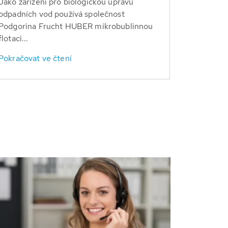
Jako zařízení pro biologickou úpravu
odpadních vod používá společnost
Podgorina Frucht HUBER mikrobublinnou
flotaci...
Pokračovat ve čtení