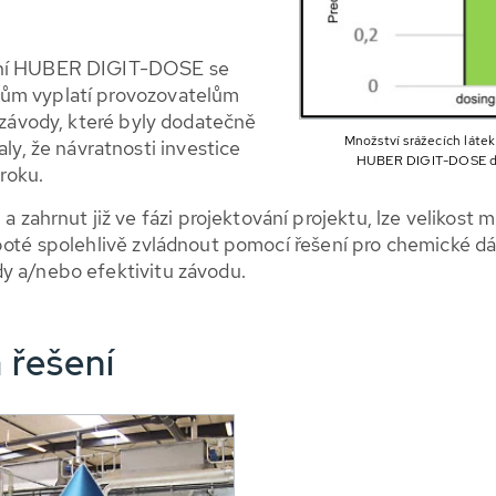
vání HUBER DIGIT-DOSE se
dům vyplatí provozovatelům
í závody, které byly dodatečně
Množství srážecích látek
, že návratnosti investice
HUBER DIGIT-DOSE do
roku.
rnut již ve fázi projektování projektu, lze velikost mí
 poté spolehlivě zvládnout pomocí řešení pro chemické d
y a/nebo efektivitu závodu.
 řešení