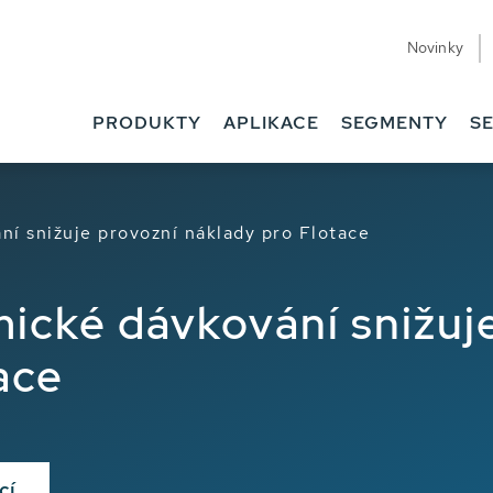
Novinky
PRODUKTY
APLIKACE
SEGMENTY
SE
ní snižuje provozní náklady pro Flotace
mické dávkování snižuj
ace
cí