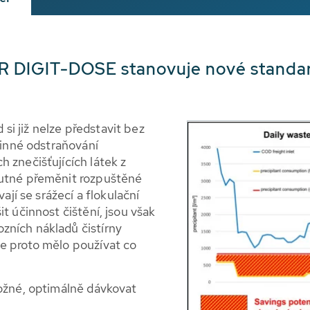
 DIGIT-DOSE stanovuje nové standard
i již nelze představit bez
účinné odstraňování
 znečišťujících látek z
nutné přeměnit rozpuštěné
ají se srážecí a flokulační
t účinnost čištění, jsou však
zních nákladů čistírny
e proto mělo používat co
možné, optimálně dávkovat