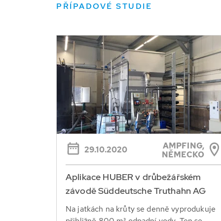
PŘÍPADOVÉ STUDIE
AMPFING,
29.10.2020
NĚMECKO
Aplikace HUBER v drůbežářském
závodě Süddeutsche Truthahn AG
Na jatkách na krůty se denně vyprodukuje
přibližně 800 m³ odpadní vody. Ten se