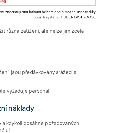
ížení znečišťujícími látkami během dne a možné úspory díky
použití systému HUBER DIGIT-DOSE
 různá zatížení, ale nelze jim zcela
žení, jsou předávkovány srážecí a
ale vyžaduje personál.
zní náklady
vě a kdykoli dosáhne požadovaných
nálu!