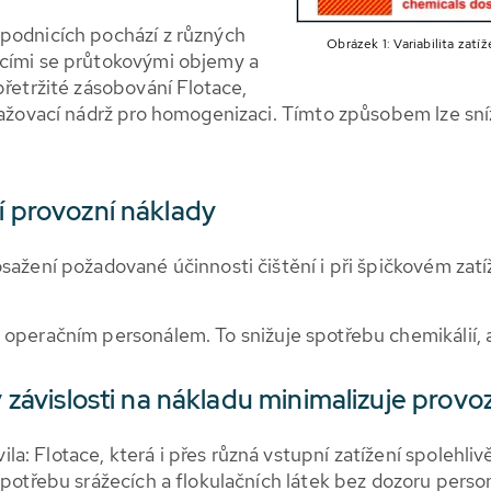
 podnicích pochází z různých
Obrázek 1: Variabilita zat
ícími se průtokovými objemy a
přetržité zásobování Flotace,
ažovací nádrž pro homogenizaci. Tímto způsobem lze snížit
í provozní náklady
sažení požadované účinnosti čištění i při špičkovém zatí
 operačním personálem. To snižuje spotřebu chemikálií, 
v závislosti na nákladu minimalizuje provo
a: Flotace, která i přes různá vstupní zatížení spolehli
spotřebu srážecích a flokulačních látek bez dozoru perso