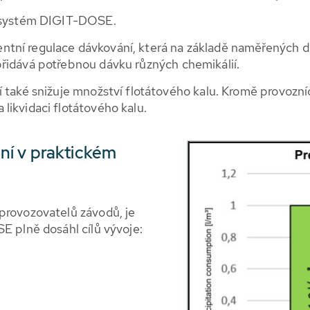
ý systém DIGIT-DOSE.
tní regulace dávkování, která na základě naměřených da
řidává potřebnou dávku různých chemikálií.
í také snižuje množství flotátového kalu. Kromě provozní
likvidaci flotátového kalu.
ní v praktickém
provozovatelů závodů, je
E plně dosáhl cílů vývoje: