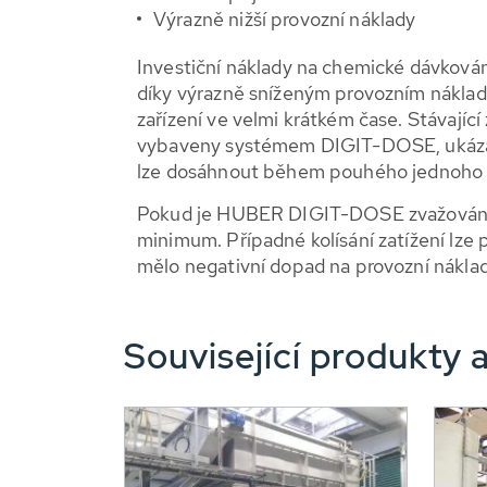
Výrazně nižší provozní náklady
Investiční náklady na chemické dávko
díky výrazně sníženým provozním nákla
zařízení ve velmi krátkém čase. Stávajíc
vybaveny systémem DIGIT-DOSE, ukázaly
lze dosáhnout během pouhého jednoho 
Pokud je HUBER DIGIT-DOSE zvažován a zah
minimum. Případné kolísání zatížení lze
mělo negativní dopad na provozní náklad
Související produkty a