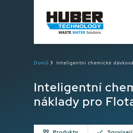
Domů
Inteligentní chemické dávková
Inteligentní che
náklady pro Flot
Produkty
Souvisejí