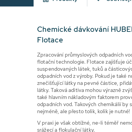
Chemické dávkování HUBER
Flotace
Zpracování průmyslových odpadních vod s
flotační technologie. Flotace zajišťuje 
suspendovaných látek, tuků a částicových
odpadních vod z výroby. Pokud je také 
znečišťující látky na pevné částice, přidáv
látky. Taková aditiva mohou výrazně zvýši
také hlavním nákladovým faktorem provo
odpadních vod. Takových chemikálií by s
nejméně, ale přesto tolik, kolik je nutné!
V praxi je však obtížné, ne-li téměř ne
srážecí a flokulační látky.