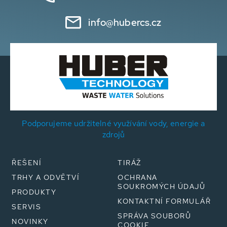
info@hubercs.cz
Podporujeme udržitelné využívání vody, energie a
zdrojů
ŘEŠENÍ
TIRÁŽ
TRHY A ODVĚTVÍ
OCHRANA
SOUKROMÝCH ÚDAJŮ
PRODUKTY
KONTAKTNÍ FORMULÁŘ
SERVIS
SPRÁVA SOUBORŮ
NOVINKY
COOKIE