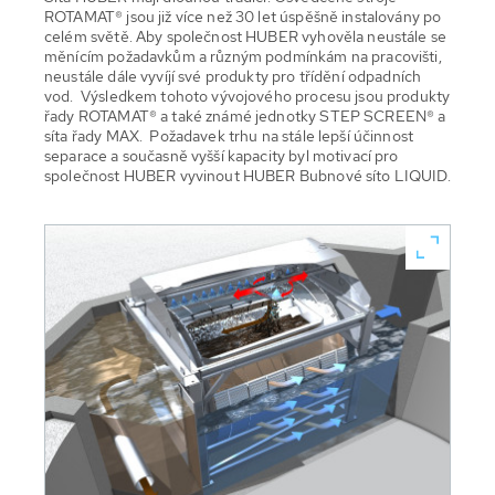
ROTAMAT® jsou již více než 30 let úspěšně instalovány po
celém světě. Aby společnost HUBER vyhověla neustále se
měnícím požadavkům a různým podmínkám na pracovišti,
neustále dále vyvíjí své produkty pro třídění odpadních
vod. Výsledkem tohoto vývojového procesu jsou produkty
řady ROTAMAT® a také známé jednotky STEP SCREEN® a
síta řady MAX. Požadavek trhu na stále lepší účinnost
separace a současně vyšší kapacity byl motivací pro
společnost HUBER vyvinout HUBER Bubnové síto LIQUID.