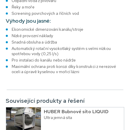
Odpadní voda z pivovaru
Řeky a moře
Screening povrchových a říčních vod
Výhody jsou jasné:
Ekonomické dimenzování kanálu/stroje
Nízké provozní náklady
Snadná obsluha a údržba
Automatický rotační vysokotlaký systém s velmi nízkou
spotřebou vody (0,25 l/s)
Pro instalaci do kanálu nebo nádrže
Maximální ochrana proti korozi díky konstrukci z nerezové
oceli a úpravě kyselinou v mořicí lázni
Související produkty a řešení
HUBER Bubnové síto LIQUID
Ultra jemná síta