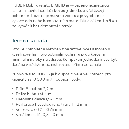
HUBER Bubnové síto LIQUID je vybaveno jedinečnou
samonastavitelnou ložiskovou jednotkou s řetězovým
pohonem. Ložisko je mazáno vodou a je vyrobeno z
vysoce odolného kompozitního materiálu z vláken. Ložisko
lze vyměnit bez demontáže stroje.
Technická data
Stroj je kompletně vyroben z nerezové oceli a mořen v
kyselinové lázni pro optimální ochranu proti korozi a
minimální nároky na údržbu. Kompaktní jednotka může být
dodána v nádrži nebo instalována přímo do kanálu.
Bubnové síto HUBER je k dispozici ve 4 velikostech pro
kapacity až 10 000 m³/h odpadní vody.
Průměr bubnu 2,2 m
Délka bubnu až 4 m
Děrovaná deska 1,5-3 mm
Perforace hvězdicového tvaru 1 – 2 mm
Velikost ok 0,2 – 0,75 mm
Vzdálenost lišt 0,5 – 3 mm