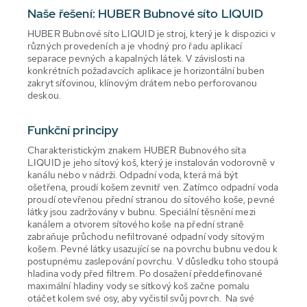
Naše řešení: HUBER Bubnové síto LIQUID
HUBER Bubnové síto LIQUID je stroj, který je k dispozici v
různých provedeních a je vhodný pro řadu aplikací
separace pevných a kapalných látek. V závislosti na
konkrétních požadavcích aplikace je horizontální buben
zakryt síťovinou, klínovým drátem nebo perforovanou
deskou.
Funkční principy
Charakteristickým znakem HUBER Bubnového síta
LIQUID je jeho sítový koš, který je instalován vodorovně v
kanálu nebo v nádrži. Odpadní voda, která má být
ošetřena, proudí košem zevnitř ven. Zatímco odpadní voda
proudí otevřenou přední stranou do sítového koše, pevné
látky jsou zadržovány v bubnu. Speciální těsnění mezi
kanálem a otvorem sítového koše na přední straně
zabraňuje průchodu nefiltrované odpadní vody sítovým
košem. Pevné látky usazující se na povrchu bubnu vedou k
postupnému zaslepování povrchu. V důsledku toho stoupá
hladina vody před filtrem. Po dosažení předdefinované
maximální hladiny vody se sítkový koš začne pomalu
otáčet kolem své osy, aby vyčistil svůj povrch. Na své