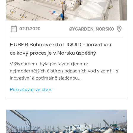
02.11.2020
ØYGARDEN, NORSKO
HUBER Bubnové síto LIQUID – inovativní
celkový proces je v Norsku úspěšný
V Øygardenu byla postavena jedna z
nejmodernějších čistíren odpadních vod v zemi – s
inovativní a optimálně sladěnou...
Pokračovat ve čtení