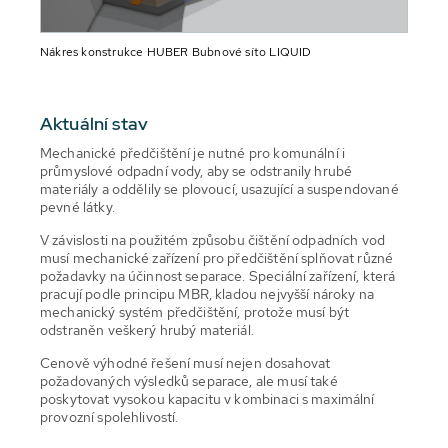
Nákres konstrukce HUBER Bubnové síto LIQUID
Aktuální stav
Mechanické předčištění je nutné pro komunální i
průmyslové odpadní vody, aby se odstranily hrubé
materiály a oddělily se plovoucí, usazující a suspendované
pevné látky.
V závislosti na použitém způsobu čištění odpadních vod
musí mechanické zařízení pro předčištění splňovat různé
požadavky na účinnost separace. Speciální zařízení, která
pracují podle principu MBR, kladou nejvyšší nároky na
mechanický systém předčištění, protože musí být
odstraněn veškerý hrubý materiál.
Cenově výhodné řešení musí nejen dosahovat
požadovaných výsledků separace, ale musí také
poskytovat vysokou kapacitu v kombinaci s maximální
provozní spolehlivostí.