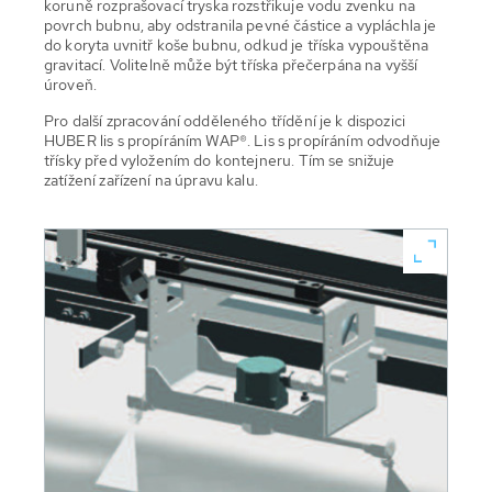
koruně rozprašovací tryska rozstřikuje vodu zvenku na
povrch bubnu, aby odstranila pevné částice a vypláchla je
do koryta uvnitř koše bubnu, odkud je tříska vypouštěna
gravitací. Volitelně může být tříska přečerpána na vyšší
úroveň.
Pro další zpracování odděleného třídění je k dispozici
HUBER lis s propíráním WAP®. Lis s propíráním odvodňuje
třísky před vyložením do kontejneru. Tím se snižuje
zatížení zařízení na úpravu kalu.