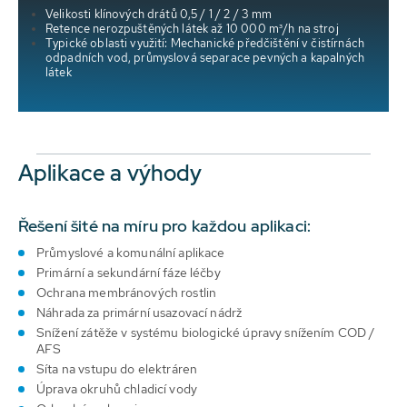
Velikosti klínových drátů 0,5 / 1 / 2 / 3 mm
Retence nerozpuštěných látek až 10 000 m³/h na stroj
Typické oblasti využití: Mechanické předčištění v čistírnách
odpadních vod, průmyslová separace pevných a kapalných
látek
Aplikace a výhody
Řešení šité na míru pro každou aplikaci:
Průmyslové a komunální aplikace
Primární a sekundární fáze léčby
Ochrana membránových rostlin
Náhrada za primární usazovací nádrž
Snížení zátěže v systému biologické úpravy snížením COD /
AFS
Síta na vstupu do elektráren
Úprava okruhů chladicí vody