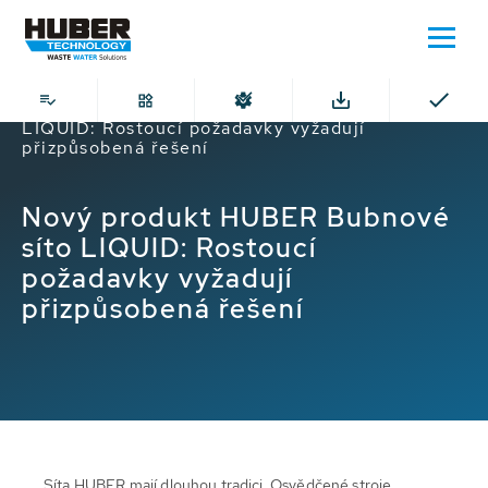
Domů
Nový produkt HUBER Bubnové síto
LIQUID: Rostoucí požadavky vyžadují
přizpůsobená řešení
Nový produkt HUBER Bubnové
síto LIQUID: Rostoucí
požadavky vyžadují
přizpůsobená řešení
Síta HUBER mají dlouhou tradici. Osvědčené stroje