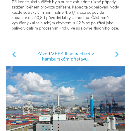
Při konstrukci sušiček bylo nutné zohlednit různé případy
zatížení během provozu zařízení. Kapacita odpařování vody
každé sušičky činí minimálně 4,6 t/h, což odpovídá
kapacitě cca 10,8 t původní látky za hodinu. Částečně
vysušený kal se suchým zbytkem ≤ 42 % se používá jako
palivo v dalším procesním kroku ve spalovně fluidního lože.
ivy na
Pohle
Závod VERA II se nachází v
ení VERA
stavebn
hamburském přístavu.