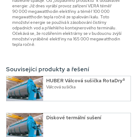
následně spaluje. Od „odpadního produktu“ k dodavateli
energie: Již dnes vyrábí provoz zařízení VERA téměř
90 000 megawatthodin elektřiny a téměř 100 000
megawatthodin tepla ročně ze spalování kalu. Toto
množství energie se používá k zásobování čistírny
odpadních vod a přilehlého kontejnerového terminálu.
Očekává se, že rozšířením elektrárny se v budoucnu zvýší
množství vyráběné elektřiny na 165 000 megawatthodin
tepla ročně.
Související produkty a řešení
HUBER Válcová sušička RotaDry®
Válcová sušička
Diskové termální sušení