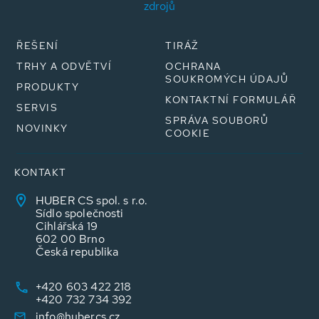
zdrojů
ŘEŠENÍ
TIRÁŽ
TRHY A ODVĚTVÍ
OCHRANA
SOUKROMÝCH ÚDAJŮ
PRODUKTY
KONTAKTNÍ FORMULÁŘ
SERVIS
SPRÁVA SOUBORŮ
NOVINKY
COOKIE
KONTAKT
HUBER CS spol. s r.o.
Sídlo společnosti
Cihlářská 19
602 00 Brno
Česká republika
+420 603 422 218
+420 732 734 392
info@hubercs.cz