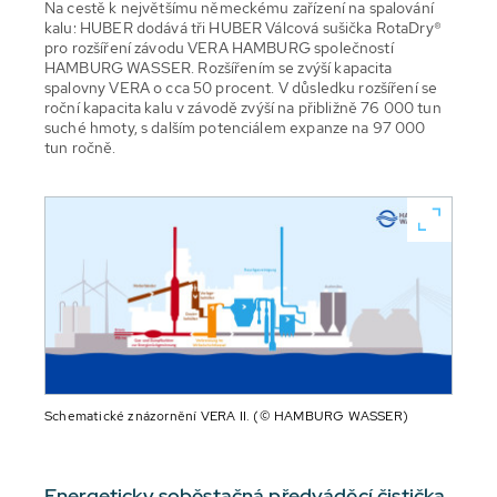
Na cestě k největšímu německému zařízení na spalování
kalu: HUBER dodává tři HUBER Válcová sušička RotaDry®
pro rozšíření závodu VERA HAMBURG společností
HAMBURG WASSER. Rozšířením se zvýší kapacita
spalovny VERA o cca 50 procent. V důsledku rozšíření se
roční kapacita kalu v závodě zvýší na přibližně 76 000 tun
suché hmoty, s dalším potenciálem expanze na 97 000
tun ročně.
Schematické znázornění VERA II. (© HAMBURG WASSER)
Energeticky soběstačná předváděcí čistička