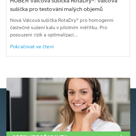
HUBER Válcová sušička RotaDry®: Válcová
sušička pro testování malých objemů
Nová Válcová sušička RotaDry® pro homogenní
částečné sušení kalu v pilotním měřítku. Pro
posouzení rizik a optimalizaci...
Pokračovat ve čtení