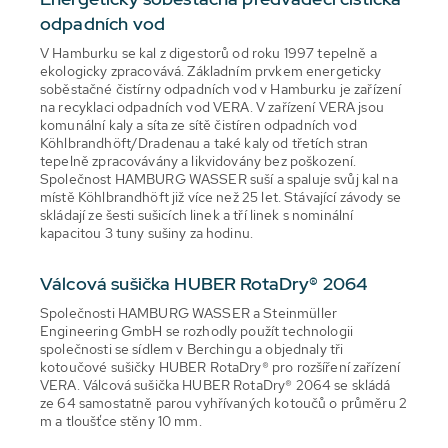
odpadních vod
V Hamburku se kal z digestorů od roku 1997 tepelně a
ekologicky zpracovává. Základním prvkem energeticky
soběstačné čistírny odpadních vod v Hamburku je zařízení
na recyklaci odpadních vod VERA. V zařízení VERA jsou
komunální kaly a síta ze sítě čistíren odpadních vod
Köhlbrandhöft/Dradenau a také kaly od třetích stran
tepelně zpracovávány a likvidovány bez poškození.
Společnost HAMBURG WASSER suší a spaluje svůj kal na
místě Köhlbrandhöft již více než 25 let. Stávající závody se
skládají ze šesti sušicích linek a tří linek s nominální
kapacitou 3 tuny sušiny za hodinu.
Válcová sušička HUBER RotaDry® 2064
Společnosti HAMBURG WASSER a Steinmüller
Engineering GmbH se rozhodly použít technologii
společnosti se sídlem v Berchingu a objednaly tři
kotoučové sušičky HUBER RotaDry® pro rozšíření zařízení
VERA. Válcová sušička HUBER RotaDry® 2064 se skládá
ze 64 samostatně parou vyhřívaných kotoučů o průměru 2
m a tloušťce stěny 10 mm.