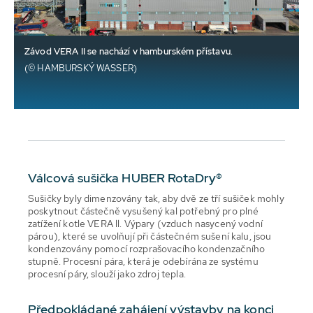
Závod VERA II se nachází v hamburském přístavu.
(© HAMBURSKÝ WASSER)
Válcová sušička HUBER RotaDry®
Sušičky byly dimenzovány tak, aby dvě ze tří sušiček mohly
poskytnout částečně vysušený kal potřebný pro plné
zatížení kotle VERA ll. Výpary (vzduch nasycený vodní
párou), které se uvolňují při částečném sušení kalu, jsou
kondenzovány pomocí rozprašovacího kondenzačního
stupně. Procesní pára, která je odebírána ze systému
procesní páry, slouží jako zdroj tepla.
Předpokládané zahájení výstavby na konci