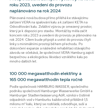
roku 2023, uvedení do provozu
naplánováno na rok 2024
Plánovaná nová budova přímo přiléhá ke stávajícímu
zařízení VERA na spalování kalu a k zařízení KETA na
Odvodňování kalu. Zvláštní výzvou je omezený prostor,
který je k dispozici pro stavbu. Montáž by měla začít
koncem roku 2023 a uvedení do provozu je plánováno na
rok 2024. Cílem bude připojit a uvést do provozu čtyři
linky s minimálními prostoji během přechodu. Po
dokončení expanze a následné rehabilitaci stávajícího
závodu se očekává, že společnost VERA Hamburg zajistí
bezpečnou a ekologickou likvidaci vzniklého kalu po
mnoho dalších let.
100 000 megawatthodin elektřiny a
165 000 megawatthodin tepla ročně
Podle společnosti HAMBURG WASSER, společného
podniku společností Hamburger Wasserwerke GmbH a
Hamburger Stadtentwässerung AöR, vzniká v čistírně
odpadních vod v Hamburku každoročně přibližně 1,5
milionu m³ kalu, který se rozkládá, odvodňuje, suší a